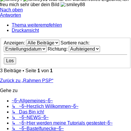
freu mich sehr über dein Bild
Nach oben
Antworten
Thema weiterempfehlen
Druckansicht
Anzeigen:
Sortiere nach:
Richtung:
3 Beiträge • Seite
1
von
1
Zurück zu „Rahmen PSP“
Gehe zu
~წ~Allgemeines~წ~
↳ ~წ~Herzlich Willkommen~წ~
↳ Das Bin ich!
↳ ~წ~NEWS~წ~
↳ ~წ~Hier werden meine Tutorials gestestet~წ~
↳ ~წ~Bastelfunecke~წ~