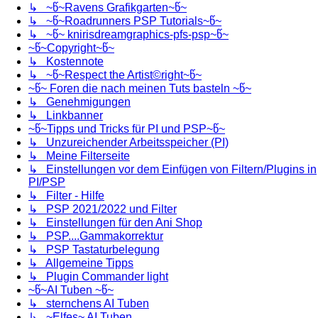
↳ ~წ~Ravens Grafikgarten~წ~
↳ ~წ~Roadrunners PSP Tutorials~წ~
↳ ~წ~ knirisdreamgraphics-pfs-psp~წ~
~წ~Copyright~წ~
↳ Kostennote
↳ ~წ~Respect the Artist©right~წ~
~წ~ Foren die nach meinen Tuts basteln ~წ~
↳ Genehmigungen
↳ Linkbanner
~წ~Tipps und Tricks für PI und PSP~წ~
↳ Unzureichender Arbeitsspeicher (PI)
↳ Meine Filterseite
↳ Einstellungen vor dem Einfügen von Filtern/Plugins in
PI/PSP
↳ Filter - Hilfe
↳ PSP 2021/2022 und Filter
↳ Einstellungen für den Ani Shop
↳ PSP....Gammakorrektur
↳ PSP Tastaturbelegung
↳ Allgemeine Tipps
↳ Plugin Commander light
~წ~AI Tuben ~წ~
↳ sternchens AI Tuben
↳ ~Elfes~ AI Tuben