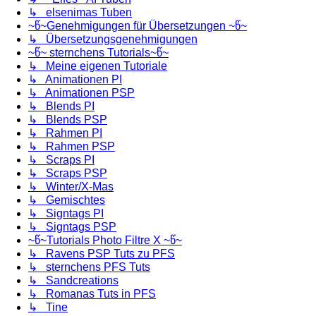
↳ elsenimas Tuben
~წ~Genehmigungen für Übersetzungen ~წ~
↳ Übersetzungsgenehmigungen
~წ~ sternchens Tutorials~წ~
↳ Meine eigenen Tutoriale
↳ Animationen PI
↳ Animationen PSP
↳ Blends PI
↳ Blends PSP
↳ Rahmen PI
↳ Rahmen PSP
↳ Scraps PI
↳ Scraps PSP
↳ Winter/X-Mas
↳ Gemischtes
↳ Signtags PI
↳ Signtags PSP
~წ~Tutorials Photo Filtre X ~წ~
↳ Ravens PSP Tuts zu PFS
↳ sternchens PFS Tuts
↳ Sandcreations
↳ Romanas Tuts in PFS
↳ Tine