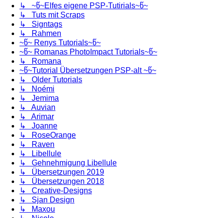
↳ ~წ~Elfes eigene PSP-Tutirials~წ~
↳ Tuts mit Scraps
↳ Signtags
↳ Rahmen
~წ~ Renys Tutorials~წ~
~წ~ Romanas PhotoImpact Tutorials~წ~
↳ Romana
~წ~Tutorial Übersetzungen PSP-alt ~წ~
↳ Older Tutorials
↳ Noémi
↳ Jemima
↳ Auvian
↳ Arimar
↳ Joanne
↳ RoseOrange
↳ Raven
↳ Libellule
↳ Gehnehmigung Libellule
↳ Übersetzungen 2019
↳ Übersetzungen 2018
↳ Creative-Designs
↳ Sjan Design
↳ Maxou