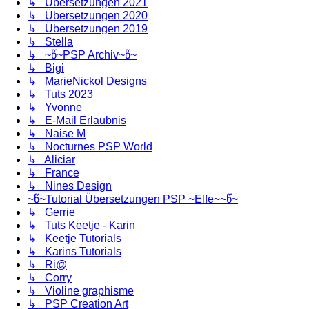
↳ Übersetzungen 2021
↳ Übersetzungen 2020
↳ Übersetzungen 2019
↳ Stella
↳ ~წ~PSP Archiv~წ~
↳ Bigi
↳ MarieNickol Designs
↳ Tuts 2023
↳ Yvonne
↳ E-Mail Erlaubnis
↳ Naise M
↳ Nocturnes PSP World
↳ Aliciar
↳ France
↳ Nines Design
~წ~Tutorial Übersetzungen PSP ~Elfe~~წ~
↳ Gerrie
↳ Tuts Keetje - Karin
↳ Keetje Tutorials
↳ Karins Tutorials
↳ Ri@
↳ Corry
↳ Violine graphisme
↳ PSP Creation Art