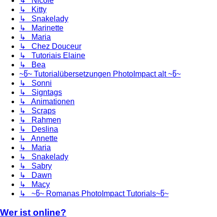
↳ Nicole
↳ Kitty
↳ Snakelady
↳ Marinette
↳ Maria
↳ Chez Douceur
↳ Tutoriais Elaine
↳ Bea
~წ~ Tutorialübersetzungen PhotoImpact alt ~წ~
↳ Sonni
↳ Signtags
↳ Animationen
↳ Scraps
↳ Rahmen
↳ Deslina
↳ Annette
↳ Maria
↳ Snakelady
↳ Sabry
↳ Dawn
↳ Macy
↳ ~წ~ Romanas PhotoImpact Tutorials~წ~
Wer ist online?