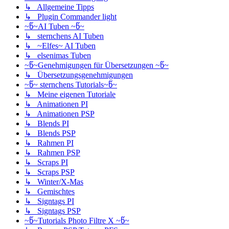
↳ Allgemeine Tipps
↳ Plugin Commander light
~წ~AI Tuben ~წ~
↳ sternchens AI Tuben
↳ ~Elfes~ AI Tuben
↳ elsenimas Tuben
~წ~Genehmigungen für Übersetzungen ~წ~
↳ Übersetzungsgenehmigungen
~წ~ sternchens Tutorials~წ~
↳ Meine eigenen Tutoriale
↳ Animationen PI
↳ Animationen PSP
↳ Blends PI
↳ Blends PSP
↳ Rahmen PI
↳ Rahmen PSP
↳ Scraps PI
↳ Scraps PSP
↳ Winter/X-Mas
↳ Gemischtes
↳ Signtags PI
↳ Signtags PSP
~წ~Tutorials Photo Filtre X ~წ~