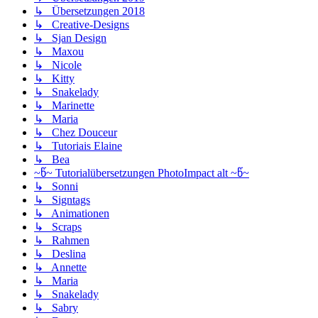
↳ Übersetzungen 2018
↳ Creative-Designs
↳ Sjan Design
↳ Maxou
↳ Nicole
↳ Kitty
↳ Snakelady
↳ Marinette
↳ Maria
↳ Chez Douceur
↳ Tutoriais Elaine
↳ Bea
~წ~ Tutorialübersetzungen PhotoImpact alt ~წ~
↳ Sonni
↳ Signtags
↳ Animationen
↳ Scraps
↳ Rahmen
↳ Deslina
↳ Annette
↳ Maria
↳ Snakelady
↳ Sabry