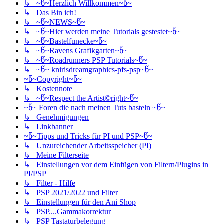
↳ ~წ~Herzlich Willkommen~წ~
↳ Das Bin ich!
↳ ~წ~NEWS~წ~
↳ ~წ~Hier werden meine Tutorials gestestet~წ~
↳ ~წ~Bastelfunecke~წ~
↳ ~წ~Ravens Grafikgarten~წ~
↳ ~წ~Roadrunners PSP Tutorials~წ~
↳ ~წ~ knirisdreamgraphics-pfs-psp~წ~
~წ~Copyright~წ~
↳ Kostennote
↳ ~წ~Respect the Artist©right~წ~
~წ~ Foren die nach meinen Tuts basteln ~წ~
↳ Genehmigungen
↳ Linkbanner
~წ~Tipps und Tricks für PI und PSP~წ~
↳ Unzureichender Arbeitsspeicher (PI)
↳ Meine Filterseite
↳ Einstellungen vor dem Einfügen von Filtern/Plugins in
PI/PSP
↳ Filter - Hilfe
↳ PSP 2021/2022 und Filter
↳ Einstellungen für den Ani Shop
↳ PSP....Gammakorrektur
↳ PSP Tastaturbelegung