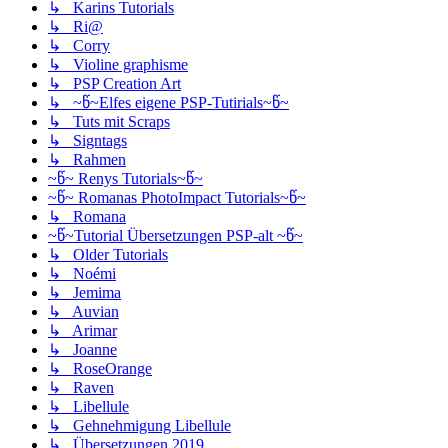
↳ Karins Tutorials
↳ Ri@
↳ Corry
↳ Violine graphisme
↳ PSP Creation Art
↳ ~წ~Elfes eigene PSP-Tutirials~წ~
↳ Tuts mit Scraps
↳ Signtags
↳ Rahmen
~წ~ Renys Tutorials~წ~
~წ~ Romanas PhotoImpact Tutorials~წ~
↳ Romana
~წ~Tutorial Übersetzungen PSP-alt ~წ~
↳ Older Tutorials
↳ Noémi
↳ Jemima
↳ Auvian
↳ Arimar
↳ Joanne
↳ RoseOrange
↳ Raven
↳ Libellule
↳ Gehnehmigung Libellule
↳ Übersetzungen 2019