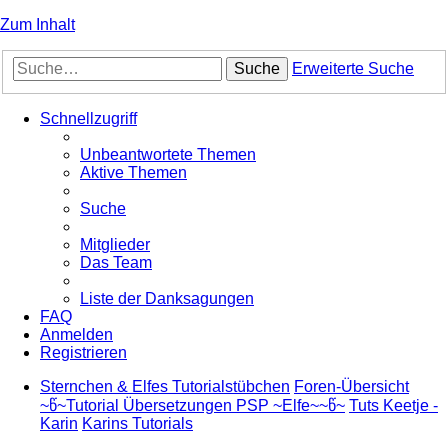
Zum Inhalt
Suche
Erweiterte Suche
Schnellzugriff
Unbeantwortete Themen
Aktive Themen
Suche
Mitglieder
Das Team
Liste der Danksagungen
FAQ
Anmelden
Registrieren
Sternchen & Elfes Tutorialstübchen
Foren-Übersicht
~წ~Tutorial Übersetzungen PSP ~Elfe~~წ~
Tuts Keetje -
Karin
Karins Tutorials