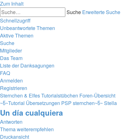
Zum Inhalt
Suche
Erweiterte Suche
Schnellzugriff
Unbeantwortete Themen
Aktive Themen
Suche
Mitglieder
Das Team
Liste der Danksagungen
FAQ
Anmelden
Registrieren
Sternchen & Elfes Tutorialstübchen
Foren-Übersicht
~წ~Tutorial Übersetzungen PSP sternchen~წ~
Stella
Un día cualquiera
Antworten
Thema weiterempfehlen
Druckansicht