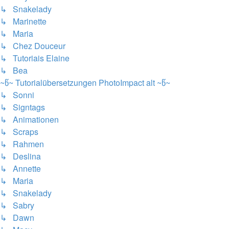
↳ Snakelady
↳ Marinette
↳ Maria
↳ Chez Douceur
↳ Tutoriais Elaine
↳ Bea
~წ~ Tutorialübersetzungen PhotoImpact alt ~წ~
↳ Sonni
↳ Signtags
↳ Animationen
↳ Scraps
↳ Rahmen
↳ Deslina
↳ Annette
↳ Maria
↳ Snakelady
↳ Sabry
↳ Dawn