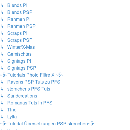
↳ Blends PI
↳ Blends PSP
↳ Rahmen PI
↳ Rahmen PSP
↳ Scraps PI
↳ Scraps PSP
↳ Winter/X-Mas
↳ Gemischtes
↳ Signtags PI
↳ Signtags PSP
~წ~Tutorials Photo Filtre X ~წ~
↳ Ravens PSP Tuts zu PFS
↳ sternchens PFS Tuts
↳ Sandcreations
↳ Romanas Tuts in PFS
↳ Tine
↳ Lylia
~წ~Tutorial Übersetzungen PSP sternchen~წ~