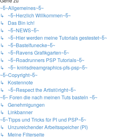
Gehe zu
~წ~Allgemeines~წ~
↳ ~წ~Herzlich Willkommen~წ~
↳ Das Bin ich!
↳ ~წ~NEWS~წ~
↳ ~წ~Hier werden meine Tutorials gestestet~წ~
↳ ~წ~Bastelfunecke~წ~
↳ ~წ~Ravens Grafikgarten~წ~
↳ ~წ~Roadrunners PSP Tutorials~წ~
↳ ~წ~ knirisdreamgraphics-pfs-psp~წ~
~წ~Copyright~წ~
↳ Kostennote
↳ ~წ~Respect the Artist©right~წ~
~წ~ Foren die nach meinen Tuts basteln ~წ~
↳ Genehmigungen
↳ Linkbanner
~წ~Tipps und Tricks für PI und PSP~წ~
↳ Unzureichender Arbeitsspeicher (PI)
↳ Meine Filterseite