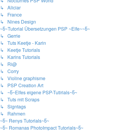
↳ Nocturnes PSP World
↳ Aliciar
↳ France
↳ Nines Design
~წ~Tutorial Übersetzungen PSP ~Elfe~~წ~
↳ Gerrie
↳ Tuts Keetje - Karin
↳ Keetje Tutorials
↳ Karins Tutorials
↳ Ri@
↳ Corry
↳ Violine graphisme
↳ PSP Creation Art
↳ ~წ~Elfes eigene PSP-Tutirials~წ~
↳ Tuts mit Scraps
↳ Signtags
↳ Rahmen
~წ~ Renys Tutorials~წ~
~წ~ Romanas PhotoImpact Tutorials~წ~