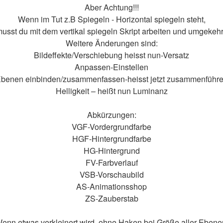
Aber Achtung!!!
Wenn im Tut z.B Spiegeln - Horizontal spiegeln steht,
usst du mit dem vertikal spiegeln Skript arbeiten und umgekehr
Weitere Änderungen sind:
Bildeffekte/Verschiebung heisst nun-Versatz
Anpassen-Einstellen
benen einbinden/zusammenfassen-heisst jetzt zusammenführ
Helligkeit – heißt nun Luminanz
Abkürzungen:
VGF-Vordergrundfarbe
HGF-Hintergrundfarbe
HG-Hintergrund
FV-Farbverlauf
VSB-Vorschaubild
AS-Animationsshop
ZS-Zauberstab
enn etwas verkleinert wird, ohne Haken bei Größe aller Ebene