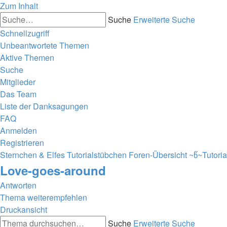
Zum Inhalt
Suche
Erweiterte Suche
Schnellzugriff
Unbeantwortete Themen
Aktive Themen
Suche
Mitglieder
Das Team
Liste der Danksagungen
FAQ
Anmelden
Registrieren
Sternchen & Elfes Tutorialstübchen
Foren-Übersicht
~წ~Tutori
Love-goes-around
Antworten
Thema weiterempfehlen
Druckansicht
Suche
Erweiterte Suche