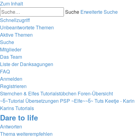
Zum Inhalt
Suche
Erweiterte Suche
Schnellzugriff
Unbeantwortete Themen
Aktive Themen
Suche
Mitglieder
Das Team
Liste der Danksagungen
FAQ
Anmelden
Registrieren
Sternchen & Elfes Tutorialstübchen
Foren-Übersicht
~წ~Tutorial Übersetzungen PSP ~Elfe~~წ~
Tuts Keetje - Karin
Karins Tutorials
Dare to life
Antworten
Thema weiterempfehlen