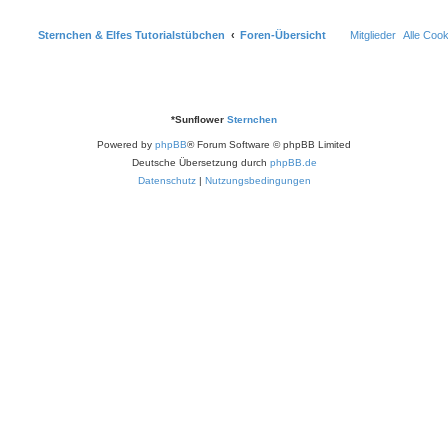
Sternchen & Elfes Tutorialstübchen
Foren-Übersicht
Mitglieder
Alle Coo
*
Sunflower
Sternchen
Powered by
phpBB
® Forum Software © phpBB Limited
Deutsche Übersetzung durch
phpBB.de
Datenschutz
|
Nutzungsbedingungen