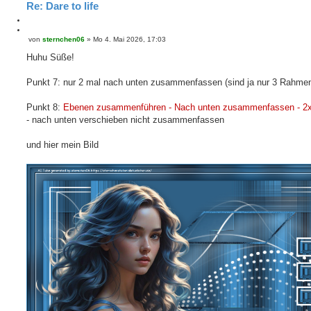
Re: Dare to life
M
e
Z
von
sternchen06
»
Mo 4. Mai 2026, 17:03
B
l
i
e
d
t
Huhu Süße!
i
e
i
t
n
e
r
Punkt 7: nur 2 mal nach unten zusammenfassen (sind ja nur 3 Rahme
r
a
e
g
n
Punkt 8:
Ebenen zusammenführen - Nach unten zusammenfassen - 2x
- nach unten verschieben nicht zusammenfassen
und hier mein Bild