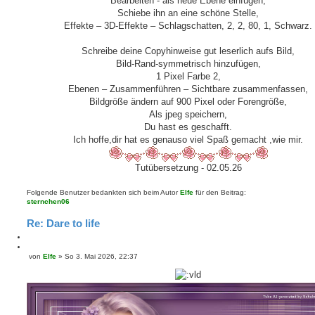
Bearbeiten - als neue Ebene einfügen,
Schiebe ihn an eine schöne Stelle,
Effekte – 3D-Effekte – Schlagschatten, 2, 2, 80, 1, Schwarz.
Schreibe deine Copyhinweise gut leserlich aufs Bild,
Bild-Rand-symmetrisch hinzufügen,
1 Pixel Farbe 2,
Ebenen – Zusammenführen – Sichtbare zusammenfassen,
Bildgröße ändern auf 900 Pixel oder Forengröße,
Als jpeg speichern,
Du hast es geschafft.
Ich hoffe,dir hat es genauso viel Spaß gemacht ,wie mir.
Tutübersetzung - 02.05.26
Folgende Benutzer bedankten sich beim Autor
Elfe
für den Beitrag:
sternchen06
Re: Dare to life
M
e
Z
von
Elfe
»
So 3. Mai 2026, 22:37
B
l
i
e
d
t
i
e
i
t
n
e
r
r
a
e
g