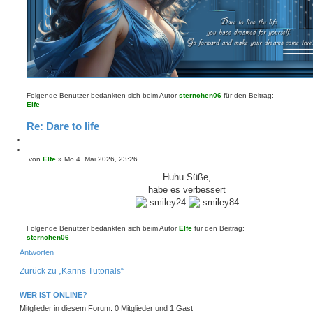
Folgende Benutzer bedankten sich beim Autor
sternchen06
für den Beitrag:
Elfe
Re: Dare to life
M
e
Z
von
Elfe
»
Mo 4. Mai 2026, 23:26
B
l
i
e
d
t
Huhu Süße,
i
e
i
habe es verbessert
t
n
e
r
r
a
e
g
n
Folgende Benutzer bedankten sich beim Autor
Elfe
für den Beitrag:
sternchen06
Antworten
Zurück zu „Karins Tutorials“
WER IST ONLINE?
Mitglieder in diesem Forum: 0 Mitglieder und 1 Gast