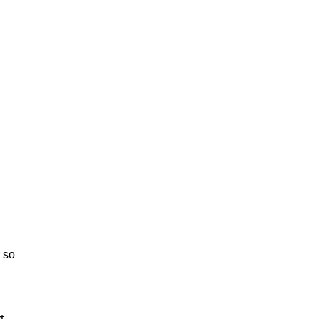
 so
t.