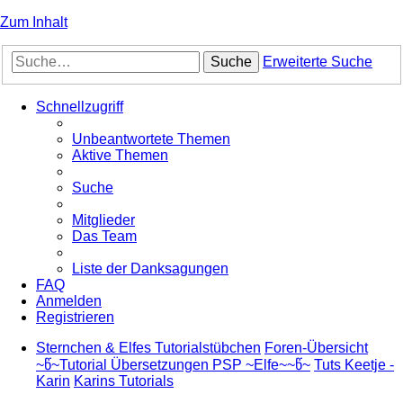
Zum Inhalt
Suche
Erweiterte Suche
Schnellzugriff
Unbeantwortete Themen
Aktive Themen
Suche
Mitglieder
Das Team
Liste der Danksagungen
FAQ
Anmelden
Registrieren
Sternchen & Elfes Tutorialstübchen
Foren-Übersicht
~წ~Tutorial Übersetzungen PSP ~Elfe~~წ~
Tuts Keetje -
Karin
Karins Tutorials