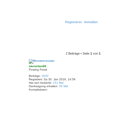
Registrieren
Anmelden
2 Beiträge • Seite
1
von
1
sternchen06
Posting Freak
Beiträge:
3032
Registriert:
Sa 30. Jan 2016, 14:59
Hat sich bedankt:
151 Mal
Danksagung erhalten:
56 Mal
Kontaktdaten:
K
o
n
t
a
k
t
d
a
t
e