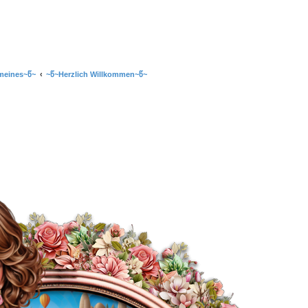
meines~წ~
~წ~Herzlich Willkommen~წ~