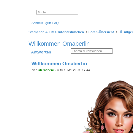
Suche
Erweiterte Suche
Schnellzugriff
FAQ
Sternchen & Elfes Tutorialstübchen
Foren-Übersicht
~წ~Allge
Willkommen Omaberlin
Suche
Erweiterte Suche
Antworten
Willkommen Omaberlin
von
sternchen06
»
Mi 6. Mai 2026, 17:44
B
e
i
t
r
a
g