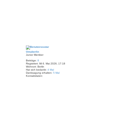
N
a
c
Omaberlin
h
Junior Member
o
b
Beiträge:
8
e
Registriert:
Mi 6. Mai 2026, 17:18
Wohnort:
Berlin
n
Hat sich bedankt:
4 Mal
Danksagung erhalten:
5 Mal
Kontaktdaten:
K
o
n
t
a
k
t
d
a
t
e
n
v