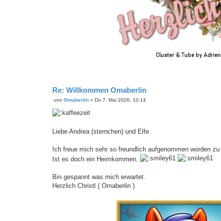
Re: Willkommen Omaberlin
von
Omaberlin
»
Do 7. Mai 2026, 10:14
B
e
i
t
r
Liebe Andrea (sternchen) und Elfe
a
g
Ich freue mich sehr so freundlich aufgenommen worden zu 
Ist es doch ein Heimkommen.
Bin gespannt was mich erwartet.
Herzlich Christl ( Omaberlin )