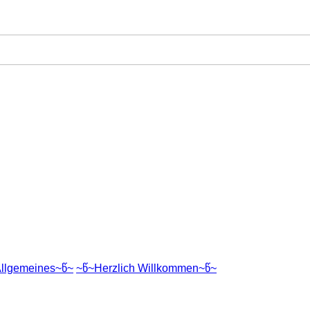
llgemeines~წ~
~წ~Herzlich Willkommen~წ~