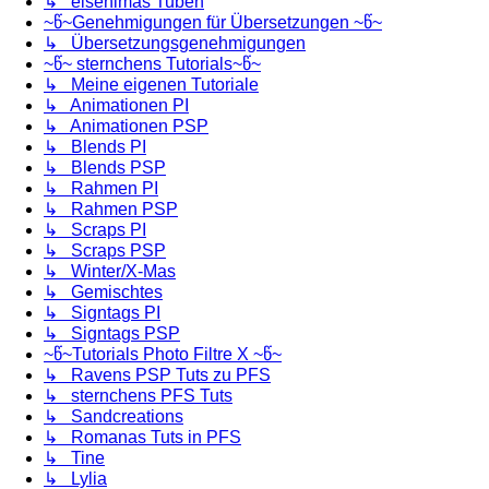
↳ elsenimas Tuben
~წ~Genehmigungen für Übersetzungen ~წ~
↳ Übersetzungsgenehmigungen
~წ~ sternchens Tutorials~წ~
↳ Meine eigenen Tutoriale
↳ Animationen PI
↳ Animationen PSP
↳ Blends PI
↳ Blends PSP
↳ Rahmen PI
↳ Rahmen PSP
↳ Scraps PI
↳ Scraps PSP
↳ Winter/X-Mas
↳ Gemischtes
↳ Signtags PI
↳ Signtags PSP
~წ~Tutorials Photo Filtre X ~წ~
↳ Ravens PSP Tuts zu PFS
↳ sternchens PFS Tuts
↳ Sandcreations
↳ Romanas Tuts in PFS
↳ Tine
↳ Lylia