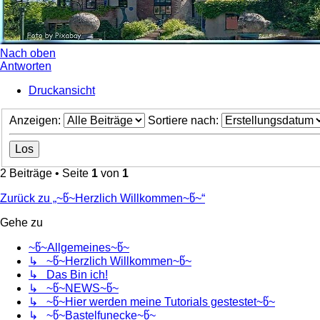
Nach oben
Antworten
Druckansicht
Anzeigen:
Sortiere nach:
2 Beiträge • Seite
1
von
1
Zurück zu „~წ~Herzlich Willkommen~წ~“
Gehe zu
~წ~Allgemeines~წ~
↳ ~წ~Herzlich Willkommen~წ~
↳ Das Bin ich!
↳ ~წ~NEWS~წ~
↳ ~წ~Hier werden meine Tutorials gestestet~წ~
↳ ~წ~Bastelfunecke~წ~