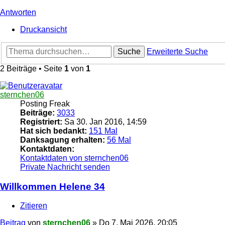
Antworten
Druckansicht
Suche
Erweiterte Suche
2 Beiträge • Seite
1
von
1
sternchen06
Posting Freak
Beiträge:
3033
Registriert:
Sa 30. Jan 2016, 14:59
Hat sich bedankt:
151 Mal
Danksagung erhalten:
56 Mal
Kontaktdaten:
Kontaktdaten von sternchen06
Private Nachricht senden
Willkommen Helene 34
Zitieren
Beitrag
von
sternchen06
»
Do 7. Mai 2026, 20:05