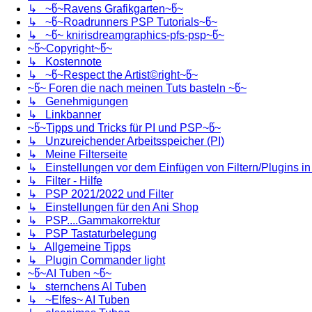
↳ ~წ~Ravens Grafikgarten~წ~
↳ ~წ~Roadrunners PSP Tutorials~წ~
↳ ~წ~ knirisdreamgraphics-pfs-psp~წ~
~წ~Copyright~წ~
↳ Kostennote
↳ ~წ~Respect the Artist©right~წ~
~წ~ Foren die nach meinen Tuts basteln ~წ~
↳ Genehmigungen
↳ Linkbanner
~წ~Tipps und Tricks für PI und PSP~წ~
↳ Unzureichender Arbeitsspeicher (PI)
↳ Meine Filterseite
↳ Einstellungen vor dem Einfügen von Filtern/Plugins i
↳ Filter - Hilfe
↳ PSP 2021/2022 und Filter
↳ Einstellungen für den Ani Shop
↳ PSP....Gammakorrektur
↳ PSP Tastaturbelegung
↳ Allgemeine Tipps
↳ Plugin Commander light
~წ~AI Tuben ~წ~
↳ sternchens AI Tuben
↳ ~Elfes~ AI Tuben