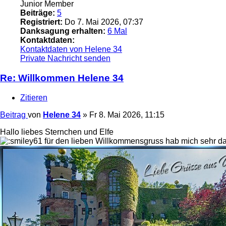
Junior Member
Beiträge:
5
Registriert:
Do 7. Mai 2026, 07:37
Danksagung erhalten:
6 Mal
Kontaktdaten:
Kontaktdaten von Helene 34
Private Nachricht senden
Re: Willkommen Helene 34
Zitieren
Beitrag
von
Helene 34
»
Fr 8. Mai 2026, 11:15
Hallo liebes Sternchen und Elfe
für den lieben Willkommensgruss hab mich sehr da