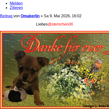
Melden
Zitieren
Beitrag
von
Omaberlin
»
Sa 9. Mai 2026, 16:02
Liebes
@sternchen06