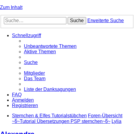
Zum Inhalt
Suche
Erweiterte Suche
Schnellzugriff
Unbeantwortete Themen
Aktive Themen
Suche
Mitglieder
Das Team
Liste der Danksagungen
FAQ
Anmelden
Registrieren
Sternchen & Elfes Tutorialstübchen
Foren-Übersicht
~წ~Tutorial Übersetzungen PSP sternchen~წ~
Lylia