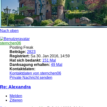
Nach oben
sternchen06
Posting Freak
Beiträge:
2823
Registriert:
Sa 30. Jan 2016, 14:59
Hat sich bedankt:
151 Mal
Danksagung erhalten:
49 Mal
Kontaktdaten:
Kontaktdaten von sternchen06
Private Nachricht senden
Re: Alexandra
Melden
Zitieren