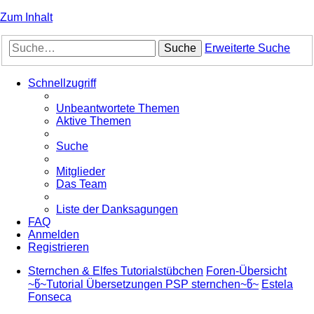
Zum Inhalt
Suche
Erweiterte Suche
Schnellzugriff
Unbeantwortete Themen
Aktive Themen
Suche
Mitglieder
Das Team
Liste der Danksagungen
FAQ
Anmelden
Registrieren
Sternchen & Elfes Tutorialstübchen
Foren-Übersicht
~წ~Tutorial Übersetzungen PSP sternchen~წ~
Estela
Fonseca