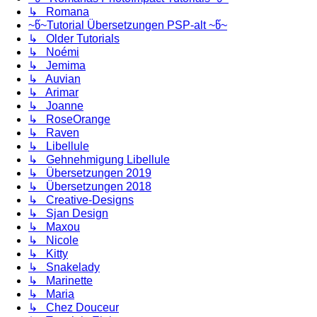
↳ Romana
~წ~Tutorial Übersetzungen PSP-alt ~წ~
↳ Older Tutorials
↳ Noémi
↳ Jemima
↳ Auvian
↳ Arimar
↳ Joanne
↳ RoseOrange
↳ Raven
↳ Libellule
↳ Gehnehmigung Libellule
↳ Übersetzungen 2019
↳ Übersetzungen 2018
↳ Creative-Designs
↳ Sjan Design
↳ Maxou
↳ Nicole
↳ Kitty
↳ Snakelady
↳ Marinette
↳ Maria
↳ Chez Douceur