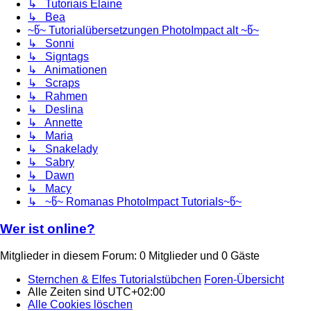
↳ Tutoriais Elaine
↳ Bea
~წ~ Tutorialübersetzungen PhotoImpact alt ~წ~
↳ Sonni
↳ Signtags
↳ Animationen
↳ Scraps
↳ Rahmen
↳ Deslina
↳ Annette
↳ Maria
↳ Snakelady
↳ Sabry
↳ Dawn
↳ Macy
↳ ~წ~ Romanas PhotoImpact Tutorials~წ~
Wer ist online?
Mitglieder in diesem Forum: 0 Mitglieder und 0 Gäste
Sternchen & Elfes Tutorialstübchen
Foren-Übersicht
Alle Zeiten sind
UTC+02:00
Alle Cookies löschen