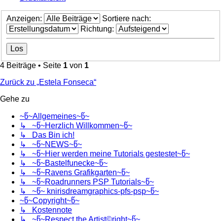
Anzeigen:
Sortiere nach:
Richtung:
4 Beiträge • Seite
1
von
1
Zurück zu „Estela Fonseca“
Gehe zu
~წ~Allgemeines~წ~
↳ ~წ~Herzlich Willkommen~წ~
↳ Das Bin ich!
↳ ~წ~NEWS~წ~
↳ ~წ~Hier werden meine Tutorials gestestet~წ~
↳ ~წ~Bastelfunecke~წ~
↳ ~წ~Ravens Grafikgarten~წ~
↳ ~წ~Roadrunners PSP Tutorials~წ~
↳ ~წ~ knirisdreamgraphics-pfs-psp~წ~
~წ~Copyright~წ~
↳ Kostennote
↳ ~წ~Respect the Artist©right~წ~