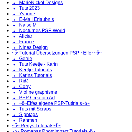
↳ MarieNickol Designs
↳ Tuts 2023
↳ Yvonne
↳ E-Mail Erlaubnis
↳ Naise M
↳ Nocturnes PSP World
↳ Aliciar
↳ France
↳ Nines Design
~წ~Tutorial Übersetzungen PSP ~Elfe~~წ~
↳ Gerrie
↳ Tuts Keetje - Karin
↳ Keetje Tutorials
↳ Karins Tutorials
↳ Ri@
↳ Corry
↳ Violine graphisme
↳ PSP Creation Art
↳ ~წ~Elfes eigene PSP-Tutirials~წ~
↳ Tuts mit Scraps
↳ Signtags
↳ Rahmen
~წ~ Renys Tutorials~წ~
~წ~ Romanas PhotoImpact Tutorials~წ~