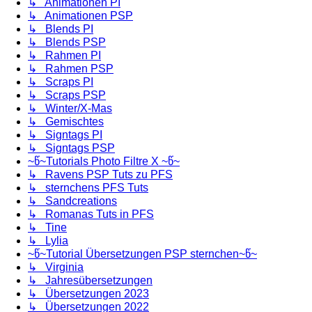
↳ Animationen PI
↳ Animationen PSP
↳ Blends PI
↳ Blends PSP
↳ Rahmen PI
↳ Rahmen PSP
↳ Scraps PI
↳ Scraps PSP
↳ Winter/X-Mas
↳ Gemischtes
↳ Signtags PI
↳ Signtags PSP
~წ~Tutorials Photo Filtre X ~წ~
↳ Ravens PSP Tuts zu PFS
↳ sternchens PFS Tuts
↳ Sandcreations
↳ Romanas Tuts in PFS
↳ Tine
↳ Lylia
~წ~Tutorial Übersetzungen PSP sternchen~წ~
↳ Virginia
↳ Jahresübersetzungen
↳ Übersetzungen 2023
↳ Übersetzungen 2022