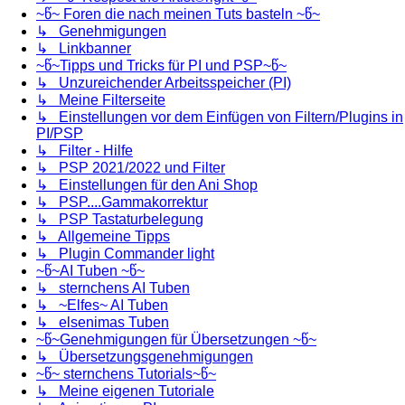
~წ~ Foren die nach meinen Tuts basteln ~წ~
↳ Genehmigungen
↳ Linkbanner
~წ~Tipps und Tricks für PI und PSP~წ~
↳ Unzureichender Arbeitsspeicher (PI)
↳ Meine Filterseite
↳ Einstellungen vor dem Einfügen von Filtern/Plugins in
PI/PSP
↳ Filter - Hilfe
↳ PSP 2021/2022 und Filter
↳ Einstellungen für den Ani Shop
↳ PSP....Gammakorrektur
↳ PSP Tastaturbelegung
↳ Allgemeine Tipps
↳ Plugin Commander light
~წ~AI Tuben ~წ~
↳ sternchens AI Tuben
↳ ~Elfes~ AI Tuben
↳ elsenimas Tuben
~წ~Genehmigungen für Übersetzungen ~წ~
↳ Übersetzungsgenehmigungen
~წ~ sternchens Tutorials~წ~
↳ Meine eigenen Tutoriale