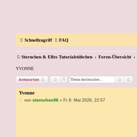
Schnellzugriff
FAQ
Sternchen & Elfes Tutorialstübchen
Foren-Übersicht
YVONNE
Suche
Erw
Antworten
Yvonne
B
von
sternchen06
»
Fr 8. Mai 2026, 22:57
e
i
t
r
a
g