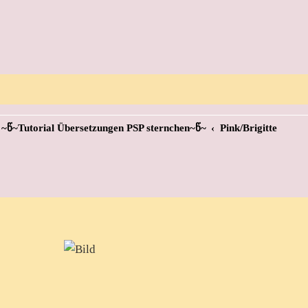
~წ~Tutorial Übersetzungen PSP sternchen~წ~
Pink/Brigitte
eiterte Suche