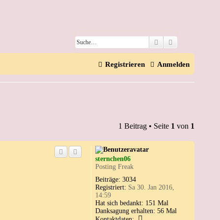
Suche
Erweiterte Suc
Registrieren
Anmelden
1 Beitrag • Seite
1
von
1
sternchen06
Posting Freak
Beiträge:
3034
Registriert:
Sa 30. Jan 2016,
14:59
Hat sich bedankt:
151 Mal
Danksagung erhalten:
56 Mal
K
Kontaktdaten: