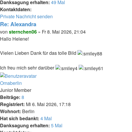
Danksagung erhalten:
49 Mal
Kontaktdaten:
Kontaktdaten
Private Nachricht senden
von
Re: Alexandra
sternchen06
Melden
Zitieren
Beitrag
von
sternchen06
»
Fr 8. Mai 2026, 21:04
Hallo Helene!
Vielen Lieben Dank für das tolle Bild
Ich freu mich sehr darüber
Nach
oben
Omaberlin
Junior Member
Beiträge:
8
Registriert:
Mi 6. Mai 2026, 17:18
Wohnort:
Berlin
Hat sich bedankt:
4 Mal
Danksagung erhalten:
5 Mal