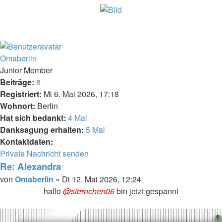
Nach
oben
Omaberlin
Junior Member
Beiträge:
8
Registriert:
Mi 6. Mai 2026, 17:18
Wohnort:
Berlin
Hat sich bedankt:
4 Mal
Danksagung erhalten:
5 Mal
Kontaktdaten:
Kontaktdaten
Private Nachricht senden
von
Re: Alexandra
Omaberlin
Melden
Zitieren
Beitrag
von
Omaberlin
»
Di 12. Mai 2026, 12:24
hallo
@sternchen06
bin jetzt gespannt