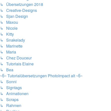
↳ Übersetzungen 2018
↳ Creative-Designs
↳ Sjan Design
↳ Maxou
↳ Nicole
↳ Kitty
↳ Snakelady
↳ Marinette
↳ Maria
↳ Chez Douceur
↳ Tutoriais Elaine
↳ Bea
~წ~ Tutorialübersetzungen PhotoImpact alt ~წ~
↳ Sonni
↳ Signtags
↳ Animationen
↳ Scraps
↳ Rahmen