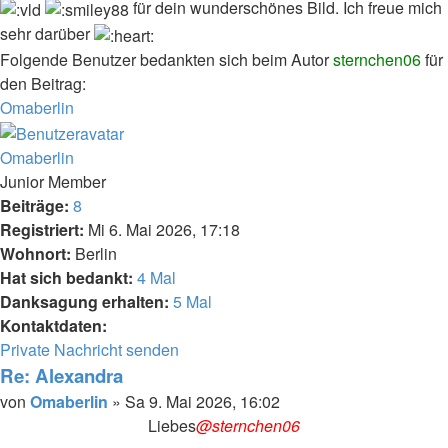
für dein wunderschönes Bild. Ich freue mich
sehr darüber
Folgende Benutzer bedankten sich beim Autor
sternchen06
für
den Beitrag:
Omaberlin
Nach
oben
Omaberlin
Junior Member
Beiträge:
8
Registriert:
Mi 6. Mai 2026, 17:18
Wohnort:
Berlin
Hat sich bedankt:
4 Mal
Danksagung erhalten:
5 Mal
Kontaktdaten:
Kontaktdaten
Private Nachricht senden
von
Re: Alexandra
Omaberlin
Melden
Zitieren
Beitrag
von
Omaberlin
»
Sa 9. Mai 2026, 16:02
Liebes
@sternchen06