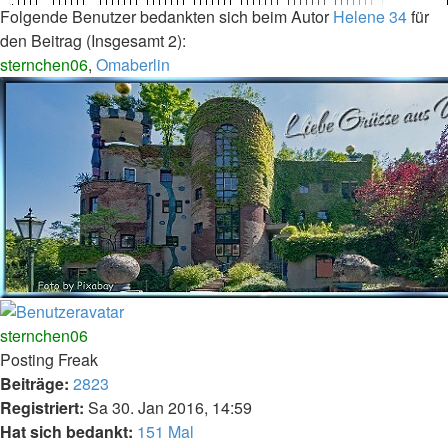
Folgende Benutzer bedankten sich beim Autor
Helene 34
für
den Beitrag (Insgesamt 2):
sternchen06
,
Omaberlin
Nach
oben
sternchen06
Posting Freak
Beiträge:
2823
Registriert:
Sa 30. Jan 2016, 14:59
Hat sich bedankt:
151 Mal