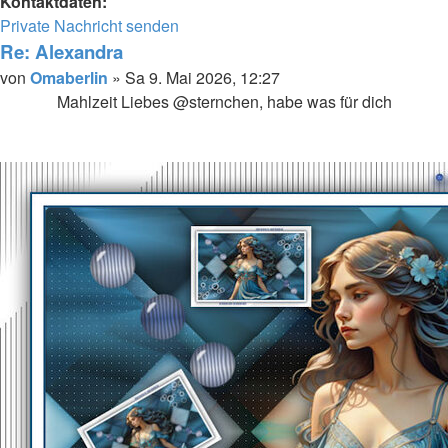
Kontaktdaten:
Kontaktdaten
Private Nachricht senden
von
Re: Alexandra
Omaberlin
Melden
Zitieren
Beitrag
von
Omaberlin
»
Sa 9. Mai 2026, 12:27
Mahlzeit Liebes @sternchen, habe was für dich