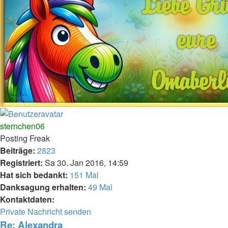
Nach
oben
sternchen06
Posting Freak
Beiträge:
2823
Registriert:
Sa 30. Jan 2016, 14:59
Hat sich bedankt:
151 Mal
Danksagung erhalten:
49 Mal
Kontaktdaten:
Kontaktdaten
Private Nachricht senden
von
Re: Alexandra