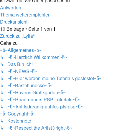
ist zwar nur 899 aber passt schon
Nach
Antworten
oben
Thema weiterempfehlen
Druckansicht
10 Beiträge • Seite
1
von
1
Zurück zu „Lylia“
Gehe zu
~წ~Allgemeines~წ~
↳ ~წ~Herzlich Willkommen~წ~
↳ Das Bin ich!
↳ ~წ~NEWS~წ~
↳ ~წ~Hier werden meine Tutorials gestestet~წ~
↳ ~წ~Bastelfunecke~წ~
↳ ~წ~Ravens Grafikgarten~წ~
↳ ~წ~Roadrunners PSP Tutorials~წ~
↳ ~წ~ knirisdreamgraphics-pfs-psp~წ~
~წ~Copyright~წ~
↳ Kostennote
↳ ~წ~Respect the Artist©right~წ~