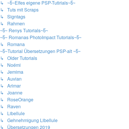
↳ ~წ~Elfes eigene PSP-Tutirials~წ~
↳ Tuts mit Scraps
↳ Signtags
↳ Rahmen
~წ~ Renys Tutorials~წ~
~წ~ Romanas PhotoImpact Tutorials~წ~
↳ Romana
~წ~Tutorial Übersetzungen PSP-alt ~წ~
↳ Older Tutorials
↳ Noémi
↳ Jemima
↳ Auvian
↳ Arimar
↳ Joanne
↳ RoseOrange
↳ Raven
↳ Libellule
↳ Gehnehmigung Libellule
↳ Übersetzungen 2019