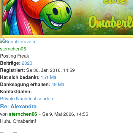
Nach
oben
sternchen06
Posting Freak
Beiträge:
2823
Registriert:
Sa 30. Jan 2016, 14:59
Hat sich bedankt:
151 Mal
Danksagung erhalten:
49 Mal
Kontaktdaten:
Kontaktdaten
Private Nachricht senden
von
Re: Alexandra
sternchen06
Melden
Zitieren
Beitrag
von
sternchen06
»
Sa 9. Mai 2026, 14:55
Huhu Omaberlin!