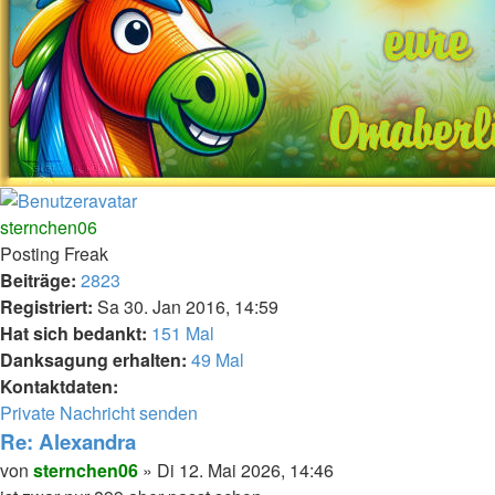
Nach
oben
sternchen06
Posting Freak
Beiträge:
2823
Registriert:
Sa 30. Jan 2016, 14:59
Hat sich bedankt:
151 Mal
Danksagung erhalten:
49 Mal
Kontaktdaten:
Kontaktdaten
Private Nachricht senden
von
Re: Alexandra
sternchen06
Melden
Zitieren
Beitrag
von
sternchen06
»
Di 12. Mai 2026, 14:46