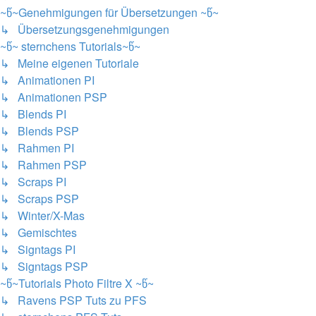
~წ~Genehmigungen für Übersetzungen ~წ~
↳ Übersetzungsgenehmigungen
~წ~ sternchens Tutorials~წ~
↳ Meine eigenen Tutoriale
↳ Animationen PI
↳ Animationen PSP
↳ Blends PI
↳ Blends PSP
↳ Rahmen PI
↳ Rahmen PSP
↳ Scraps PI
↳ Scraps PSP
↳ Winter/X-Mas
↳ Gemischtes
↳ Signtags PI
↳ Signtags PSP
~წ~Tutorials Photo Filtre X ~წ~
↳ Ravens PSP Tuts zu PFS