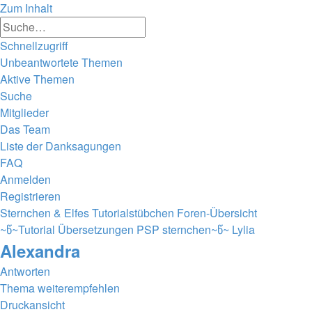
Zum Inhalt
Erweiterte
Suche
Suche
Schnellzugriff
Unbeantwortete Themen
Aktive Themen
Suche
Mitglieder
Das Team
Liste der Danksagungen
FAQ
Anmelden
Registrieren
Sternchen & Elfes Tutorialstübchen
Foren-Übersicht
~წ~Tutorial Übersetzungen PSP sternchen~წ~
Lylia
Alexandra
Antworten
Thema weiterempfehlen
Druckansicht