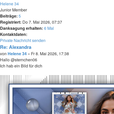
oben
Helene 34
Junior Member
Beiträge:
5
Registriert:
Do 7. Mai 2026, 07:37
Danksagung erhalten:
6 Mal
Kontaktdaten:
Kontaktdaten
Private Nachricht senden
von
Re: Alexandra
Helene
Melden
Zitieren
Beitrag
von
Helene 34
»
Fr 8. Mai 2026, 17:38
34
Hallo @sternchen06
Ich hab ein Bild für dich