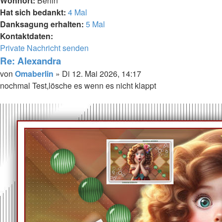
Wohnort:
Berlin
Hat sich bedankt:
4 Mal
Danksagung erhalten:
5 Mal
Kontaktdaten:
Kontaktdaten
Private Nachricht senden
von
Re: Alexandra
Omaberlin
Melden
Zitieren
Beitrag
von
Omaberlin
»
Di 12. Mai 2026, 14:17
nochmal Test,lösche es wenn es nicht klappt