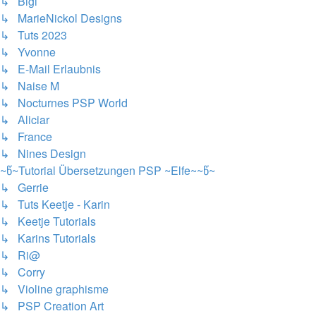
↳ Bigi
↳ MarieNickol Designs
↳ Tuts 2023
↳ Yvonne
↳ E-Mail Erlaubnis
↳ Naise M
↳ Nocturnes PSP World
↳ Aliciar
↳ France
↳ Nines Design
~წ~Tutorial Übersetzungen PSP ~Elfe~~წ~
↳ Gerrie
↳ Tuts Keetje - Karin
↳ Keetje Tutorials
↳ Karins Tutorials
↳ Ri@
↳ Corry
↳ Violine graphisme
↳ PSP Creation Art