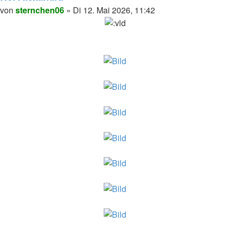
sternchen06
Melden
Zitieren
Beitrag
von
sternchen06
»
Di 12. Mai 2026, 11:42