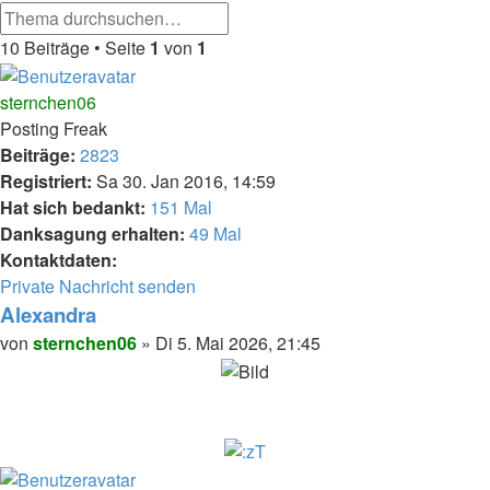
Erweiterte
Suche
Suche
10 Beiträge • Seite
1
von
1
sternchen06
Posting Freak
Beiträge:
2823
Registriert:
Sa 30. Jan 2016, 14:59
Hat sich bedankt:
151 Mal
Danksagung erhalten:
49 Mal
Kontaktdaten:
Kontaktdaten
Private Nachricht senden
von
Alexandra
sternchen06
Melden
Zitieren
Beitrag
von
sternchen06
»
Di 5. Mai 2026, 21:45
Nach