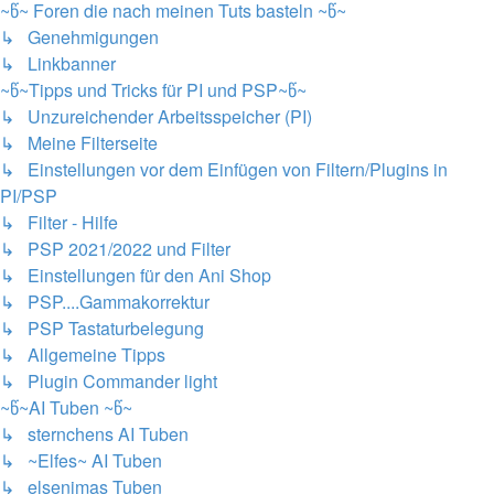
~წ~ Foren die nach meinen Tuts basteln ~წ~
↳ Genehmigungen
↳ Linkbanner
~წ~Tipps und Tricks für PI und PSP~წ~
↳ Unzureichender Arbeitsspeicher (PI)
↳ Meine Filterseite
↳ Einstellungen vor dem Einfügen von Filtern/Plugins in
PI/PSP
↳ Filter - Hilfe
↳ PSP 2021/2022 und Filter
↳ Einstellungen für den Ani Shop
↳ PSP....Gammakorrektur
↳ PSP Tastaturbelegung
↳ Allgemeine Tipps
↳ Plugin Commander light
~წ~AI Tuben ~წ~
↳ sternchens AI Tuben
↳ ~Elfes~ AI Tuben
↳ elsenimas Tuben