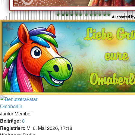
Nach
oben
Omaberlin
Junior Member
Beiträge:
8
Registriert:
Mi 6. Mai 2026, 17:18