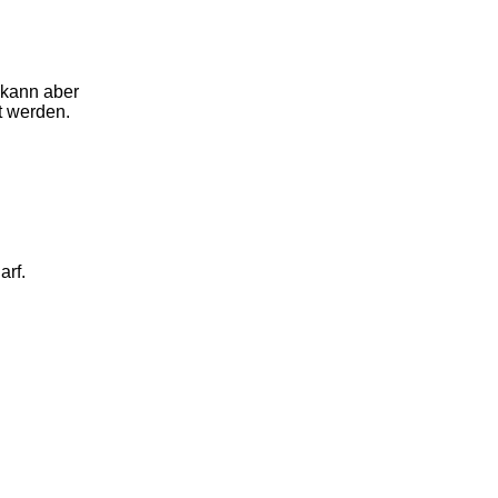
 kann aber
t werden.
arf.