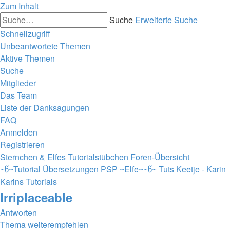
Zum Inhalt
Suche
Erweiterte Suche
Schnellzugriff
Unbeantwortete Themen
Aktive Themen
Suche
Mitglieder
Das Team
Liste der Danksagungen
FAQ
Anmelden
Registrieren
Sternchen & Elfes Tutorialstübchen
Foren-Übersicht
~წ~Tutorial Übersetzungen PSP ~Elfe~~წ~
Tuts Keetje - Karin
Karins Tutorials
Irriplaceable
Antworten
Thema weiterempfehlen