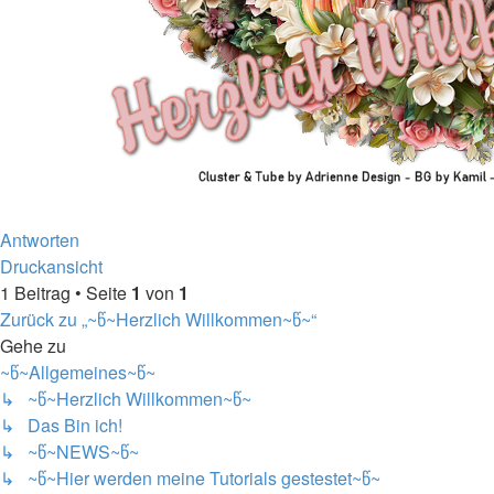
Nach
Antworten
oben
Druckansicht
1 Beitrag • Seite
1
von
1
Zurück zu „~წ~Herzlich Willkommen~წ~“
Gehe zu
~წ~Allgemeines~წ~
↳ ~წ~Herzlich Willkommen~წ~
↳ Das Bin ich!
↳ ~წ~NEWS~წ~
↳ ~წ~Hier werden meine Tutorials gestestet~წ~