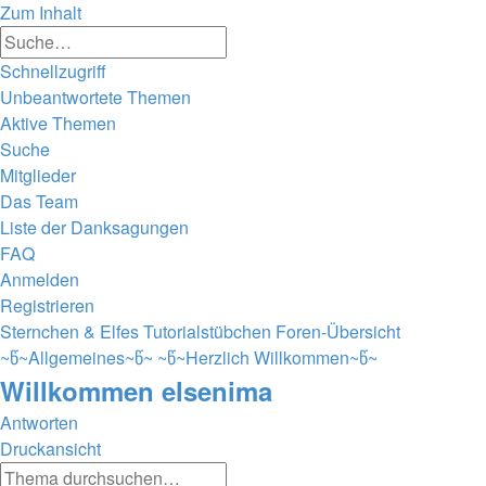
Zum Inhalt
Erweiterte
Suche
Suche
Schnellzugriff
Unbeantwortete Themen
Aktive Themen
Suche
Mitglieder
Das Team
Liste der Danksagungen
FAQ
Anmelden
Registrieren
Sternchen & Elfes Tutorialstübchen
Foren-Übersicht
~წ~Allgemeines~წ~
~წ~Herzlich Willkommen~წ~
Willkommen elsenima
Antworten
Druckansicht
Erweiterte