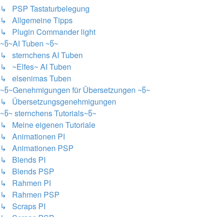
↳ PSP Tastaturbelegung
↳ Allgemeine Tipps
↳ Plugin Commander light
~წ~AI Tuben ~წ~
↳ sternchens AI Tuben
↳ ~Elfes~ AI Tuben
↳ elsenimas Tuben
~წ~Genehmigungen für Übersetzungen ~წ~
↳ Übersetzungsgenehmigungen
~წ~ sternchens Tutorials~წ~
↳ Meine eigenen Tutoriale
↳ Animationen PI
↳ Animationen PSP
↳ Blends PI
↳ Blends PSP
↳ Rahmen PI
↳ Rahmen PSP
↳ Scraps PI