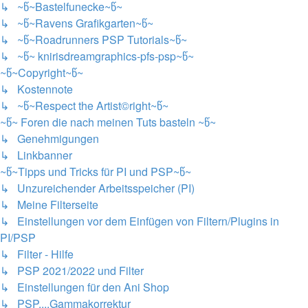
↳ ~წ~Bastelfunecke~წ~
↳ ~წ~Ravens Grafikgarten~წ~
↳ ~წ~Roadrunners PSP Tutorials~წ~
↳ ~წ~ knirisdreamgraphics-pfs-psp~წ~
~წ~Copyright~წ~
↳ Kostennote
↳ ~წ~Respect the Artist©right~წ~
~წ~ Foren die nach meinen Tuts basteln ~წ~
↳ Genehmigungen
↳ Linkbanner
~წ~Tipps und Tricks für PI und PSP~წ~
↳ Unzureichender Arbeitsspeicher (PI)
↳ Meine Filterseite
↳ Einstellungen vor dem Einfügen von Filtern/Plugins in
PI/PSP
↳ Filter - Hilfe
↳ PSP 2021/2022 und Filter
↳ Einstellungen für den Ani Shop
↳ PSP....Gammakorrektur