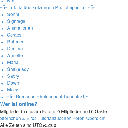
↳ Bea
~წ~ Tutorialübersetzungen PhotoImpact alt ~წ~
↳ Sonni
↳ Signtags
↳ Animationen
↳ Scraps
↳ Rahmen
↳ Deslina
↳ Annette
↳ Maria
↳ Snakelady
↳ Sabry
↳ Dawn
↳ Macy
↳ ~წ~ Romanas PhotoImpact Tutorials~წ~
Wer ist online?
Mitglieder in diesem Forum: 0 Mitglieder und 0 Gäste
Sternchen & Elfes Tutorialstübchen
Foren-Übersicht
Alle Zeiten sind
UTC+02:00