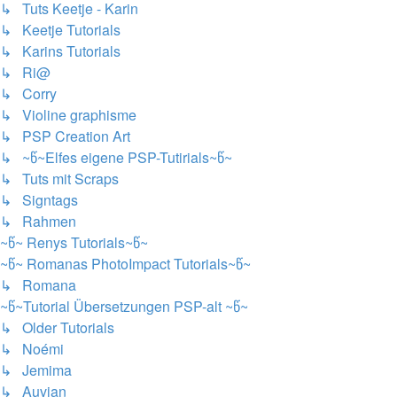
↳ Tuts Keetje - Karin
↳ Keetje Tutorials
↳ Karins Tutorials
↳ Ri@
↳ Corry
↳ Violine graphisme
↳ PSP Creation Art
↳ ~წ~Elfes eigene PSP-Tutirials~წ~
↳ Tuts mit Scraps
↳ Signtags
↳ Rahmen
~წ~ Renys Tutorials~წ~
~წ~ Romanas PhotoImpact Tutorials~წ~
↳ Romana
~წ~Tutorial Übersetzungen PSP-alt ~წ~
↳ Older Tutorials
↳ Noémi
↳ Jemima
↳ Auvian