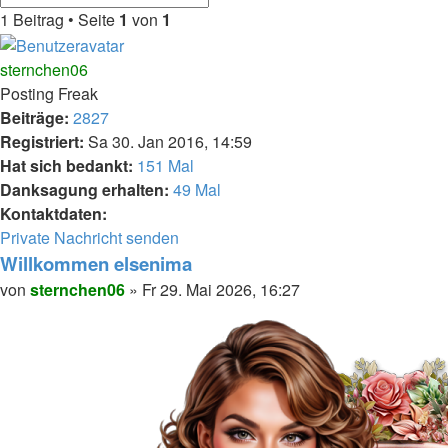
Suche
Suche
1 Beitrag • Seite
1
von
1
sternchen06
Posting Freak
Beiträge:
2827
Registriert:
Sa 30. Jan 2016, 14:59
Hat sich bedankt:
151 Mal
Danksagung erhalten:
49 Mal
Kontaktdaten:
Kontaktdaten
Private Nachricht senden
von
Willkommen elsenima
sternchen06
Zitieren
Beitrag
von
sternchen06
»
Fr 29. Mai 2026, 16:27