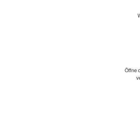
W
Öffne d
v