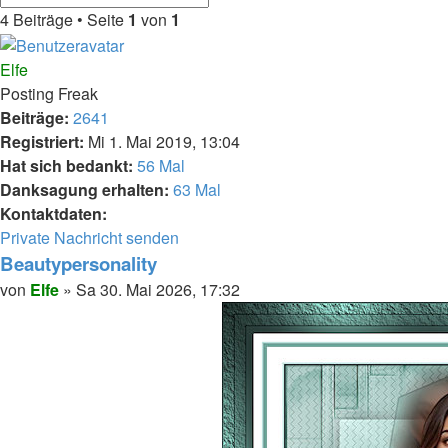
Suche
Suche
4 Beiträge • Seite
1
von
1
Elfe
Posting Freak
Beiträge:
2641
Registriert:
Mi 1. Mai 2019, 13:04
Hat sich bedankt:
56 Mal
Danksagung erhalten:
63 Mal
Kontaktdaten:
Kontaktdaten
Private Nachricht senden
von
Beautypersonality
Elfe
Melden
Zitieren
Beitrag
von
Elfe
»
Sa 30. Mai 2026, 17:32