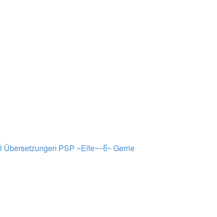
al Übersetzungen PSP ~Elfe~~წ~
Gerrie