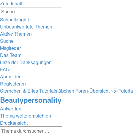
Zum Inhalt
Erweiterte
Suche
Suche
Schnellzugriff
Unbeantwortete Themen
Aktive Themen
Suche
Mitglieder
Das Team
Liste der Danksagungen
FAQ
Anmelden
Registrieren
Sternchen & Elfes Tutorialstübchen
Foren-Übersicht
~წ~Tutori
Beautypersonality
Antworten
Thema weiterempfehlen
Druckansicht
Erweiterte