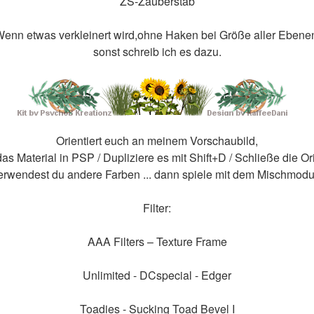
ZS-Zauberstab
enn etwas verkleinert wird,ohne Haken bei Größe aller Ebene
sonst schreib ich es dazu.
Orientiert euch an meinem Vorschaubild,
as Material in PSP / Dupliziere es mit Shift+D / Schließe die Or
erwendest du andere Farben ... dann spiele mit dem Mischmodu
Filter:
AAA Filters – Texture Frame
Unlimited - DCspecial - Edger
Toadies - Sucking Toad Bevel I