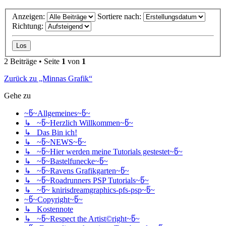
Anzeigen:
Sortiere nach:
Richtung:
2 Beiträge • Seite
1
von
1
Zurück zu „Minnas Grafik“
Gehe zu
~წ~Allgemeines~წ~
↳ ~წ~Herzlich Willkommen~წ~
↳ Das Bin ich!
↳ ~წ~NEWS~წ~
↳ ~წ~Hier werden meine Tutorials gestestet~წ~
↳ ~წ~Bastelfunecke~წ~
↳ ~წ~Ravens Grafikgarten~წ~
↳ ~წ~Roadrunners PSP Tutorials~წ~
↳ ~წ~ knirisdreamgraphics-pfs-psp~წ~
~წ~Copyright~წ~
↳ Kostennote
↳ ~წ~Respect the Artist©right~წ~