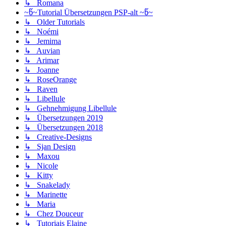
↳ Romana
~წ~Tutorial Übersetzungen PSP-alt ~წ~
↳ Older Tutorials
↳ Noémi
↳ Jemima
↳ Auvian
↳ Arimar
↳ Joanne
↳ RoseOrange
↳ Raven
↳ Libellule
↳ Gehnehmigung Libellule
↳ Übersetzungen 2019
↳ Übersetzungen 2018
↳ Creative-Designs
↳ Sjan Design
↳ Maxou
↳ Nicole
↳ Kitty
↳ Snakelady
↳ Marinette
↳ Maria
↳ Chez Douceur
↳ Tutoriais Elaine