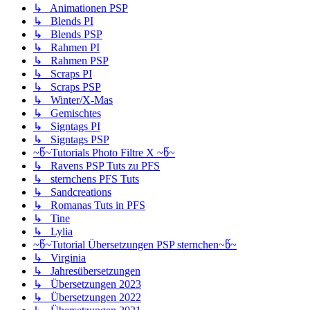
↳ Animationen PSP
↳ Blends PI
↳ Blends PSP
↳ Rahmen PI
↳ Rahmen PSP
↳ Scraps PI
↳ Scraps PSP
↳ Winter/X-Mas
↳ Gemischtes
↳ Signtags PI
↳ Signtags PSP
~წ~Tutorials Photo Filtre X ~წ~
↳ Ravens PSP Tuts zu PFS
↳ sternchens PFS Tuts
↳ Sandcreations
↳ Romanas Tuts in PFS
↳ Tine
↳ Lylia
~წ~Tutorial Übersetzungen PSP sternchen~წ~
↳ Virginia
↳ Jahresübersetzungen
↳ Übersetzungen 2023
↳ Übersetzungen 2022