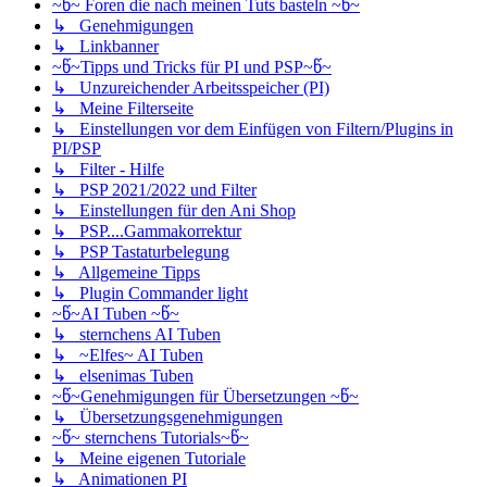
~წ~ Foren die nach meinen Tuts basteln ~წ~
↳ Genehmigungen
↳ Linkbanner
~წ~Tipps und Tricks für PI und PSP~წ~
↳ Unzureichender Arbeitsspeicher (PI)
↳ Meine Filterseite
↳ Einstellungen vor dem Einfügen von Filtern/Plugins in
PI/PSP
↳ Filter - Hilfe
↳ PSP 2021/2022 und Filter
↳ Einstellungen für den Ani Shop
↳ PSP....Gammakorrektur
↳ PSP Tastaturbelegung
↳ Allgemeine Tipps
↳ Plugin Commander light
~წ~AI Tuben ~წ~
↳ sternchens AI Tuben
↳ ~Elfes~ AI Tuben
↳ elsenimas Tuben
~წ~Genehmigungen für Übersetzungen ~წ~
↳ Übersetzungsgenehmigungen
~წ~ sternchens Tutorials~წ~
↳ Meine eigenen Tutoriale
↳ Animationen PI