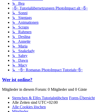
↳ Bea
~წ~ Tutorialübersetzungen PhotoImpact alt ~წ~
↳ Sonni
↳ Signtags
↳ Animationen
↳ Scraps
↳ Rahmen
↳ Deslina
↳ Annette
↳ Maria
↳ Snakelady
↳ Sabry
↳ Dawn
↳ Macy
↳ ~წ~ Romanas PhotoImpact Tutorials~წ~
Wer ist online?
Mitglieder in diesem Forum: 0 Mitglieder und 0 Gäste
Sternchen & Elfes Tutorialstübchen
Foren-Übersicht
Alle Zeiten sind
UTC+02:00
Alle Cookies löschen
Mitglieder