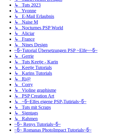
↳ Tuts 2023
↳ Yvonne
↳ E-Mail Erlaubnis
↳ Naise M
↳ Nocturnes PSP World
↳ Aliciar
↳ France
↳ Nines Design
~წ~Tutorial Übersetzungen PSP ~Elfe~~წ~
↳ Gerrie
↳ Tuts Keetje - Karin
↳ Keetje Tutorials
↳ Karins Tutorials
↳ Ri@
↳ Corry
↳ Violine graphisme
↳ PSP Creation Art
↳ ~წ~Elfes eigene PSP-Tutirials~წ~
↳ Tuts mit Scraps
↳ Signtags
↳ Rahmen
~წ~ Renys Tutorials~წ~
~წ~ Romanas PhotoImpact Tutorials~წ~