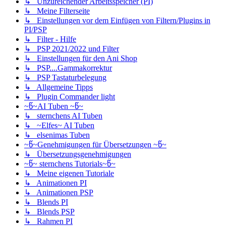
↳ Unzureichender Arbeitsspeicher (PI)
↳ Meine Filterseite
↳ Einstellungen vor dem Einfügen von Filtern/Plugins in
PI/PSP
↳ Filter - Hilfe
↳ PSP 2021/2022 und Filter
↳ Einstellungen für den Ani Shop
↳ PSP....Gammakorrektur
↳ PSP Tastaturbelegung
↳ Allgemeine Tipps
↳ Plugin Commander light
~წ~AI Tuben ~წ~
↳ sternchens AI Tuben
↳ ~Elfes~ AI Tuben
↳ elsenimas Tuben
~წ~Genehmigungen für Übersetzungen ~წ~
↳ Übersetzungsgenehmigungen
~წ~ sternchens Tutorials~წ~
↳ Meine eigenen Tutoriale
↳ Animationen PI
↳ Animationen PSP
↳ Blends PI
↳ Blends PSP
↳ Rahmen PI