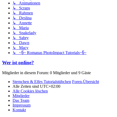
↳ Animationen
↳ Scraps
↳ Rahmen
↳ Deslina
↳ Annette
↳ Maria
↳ Snakelady
↳ Sabry
↳ Dawn
↳ Macy
↳ ~წ~ Romanas PhotoImpact Tutorials~წ~
Wer ist online?
Mitglieder in diesem Forum: 0 Mitglieder und 9 Gäste
Sternchen & Elfes Tutorialstübchen
Foren-Übersicht
Alle Zeiten sind
UTC+02:00
Alle Cookies löschen
Mitglieder
Das Team
Impressum
Kontakt