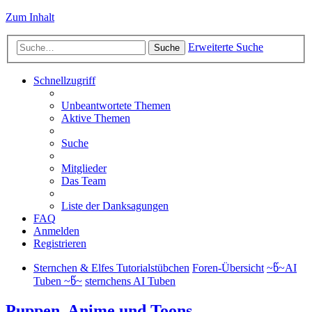
Zum Inhalt
Erweiterte Suche
Suche
Schnellzugriff
Unbeantwortete Themen
Aktive Themen
Suche
Mitglieder
Das Team
Liste der Danksagungen
FAQ
Anmelden
Registrieren
Sternchen & Elfes Tutorialstübchen
Foren-Übersicht
~წ~AI
Tuben ~წ~
sternchens AI Tuben
Puppen, Anime und Toons