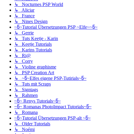
↳ Nocturnes PSP World
↳ Aliciar
↳ France
↳ Nines Design
~წ~Tutorial Übersetzungen PSP ~Elfe~~წ~
↳ Gerrie
↳ Tuts Keetje - Karin
↳ Keetje Tutorials
↳ Karins Tutorials
↳ Ri@
↳ Corry
↳ Violine graphisme
↳ PSP Creation Art
↳ ~წ~Elfes eigene PSP-Tutirials~წ~
↳ Tuts mit Scraps
↳ Signtags
↳ Rahmen
~წ~ Renys Tutorials~წ~
~წ~ Romanas PhotoImpact Tutorials~წ~
↳ Romana
~წ~Tutorial Übersetzungen PSP-alt ~წ~
↳ Older Tutorials
↳ Noémi