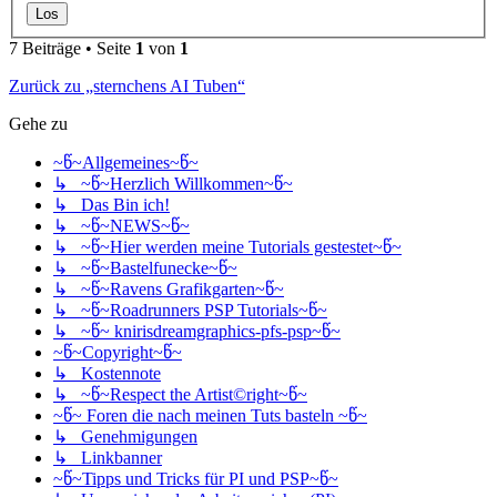
7 Beiträge • Seite
1
von
1
Zurück zu „sternchens AI Tuben“
Gehe zu
~წ~Allgemeines~წ~
↳ ~წ~Herzlich Willkommen~წ~
↳ Das Bin ich!
↳ ~წ~NEWS~წ~
↳ ~წ~Hier werden meine Tutorials gestestet~წ~
↳ ~წ~Bastelfunecke~წ~
↳ ~წ~Ravens Grafikgarten~წ~
↳ ~წ~Roadrunners PSP Tutorials~წ~
↳ ~წ~ knirisdreamgraphics-pfs-psp~წ~
~წ~Copyright~წ~
↳ Kostennote
↳ ~წ~Respect the Artist©right~წ~
~წ~ Foren die nach meinen Tuts basteln ~წ~
↳ Genehmigungen
↳ Linkbanner
~წ~Tipps und Tricks für PI und PSP~წ~