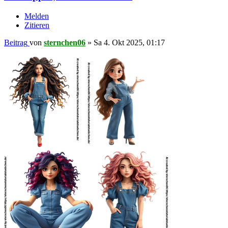
Melden
Zitieren
Beitrag
von
sternchen06
»
Sa 4. Okt 2025, 01:17