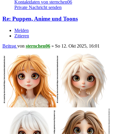
Kontaktdaten von sternchen06
Private Nachricht senden
Re: Puppen, Anime und Toons
Melden
Zitieren
Beitrag
von
sternchen06
»
So 12. Okt 2025, 16:01