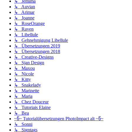
↳ Jemima
↳ Auvian
↳ Arimar
↳ Joanne
↳ RoseOrange
↳ Raven
↳ Libellule
↳ Gehnehmigung Libellule
↳ Übersetzungen 2019
↳ Übersetzungen 2018
↳ Creative-Designs
↳ Sjan Design
↳ Maxou
↳ Nicole
↳ Kitty
↳ Snakelady
↳ Marinette
↳ Maria
↳ Chez Douceur
↳ Tutoriais Elaine
↳ Bea
~წ~ Tutorialübersetzungen PhotoImpact alt ~წ~
↳ Sonni
↳ Signtags