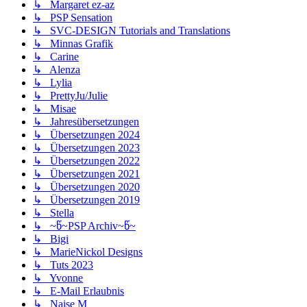
↳ Margaret ez-az
↳ PSP Sensation
↳ SVC-DESIGN Tutorials and Translations
↳ Minnas Grafik
↳ Carine
↳ Alenza
↳ Lylia
↳ PrettyJu/Julie
↳ Misae
↳ Jahresübersetzungen
↳ Übersetzungen 2024
↳ Übersetzungen 2023
↳ Übersetzungen 2022
↳ Übersetzungen 2021
↳ Übersetzungen 2020
↳ Übersetzungen 2019
↳ Stella
↳ ~წ~PSP Archiv~წ~
↳ Bigi
↳ MarieNickol Designs
↳ Tuts 2023
↳ Yvonne
↳ E-Mail Erlaubnis
↳ Naise M