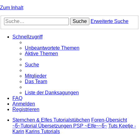
Zum Inhalt
Suche
Erweiterte Suche
Schnellzugriff
Unbeantwortete Themen
Aktive Themen
Suche
Mitglieder
Das Team
Liste der Danksagungen
FAQ
Anmelden
Registrieren
Sternchen & Elfes Tutorialstübchen
Foren-Übersicht
~წ~Tutorial Übersetzungen PSP ~Elfe~~წ~
Tuts Keetje -
Karin
Karins Tutorials