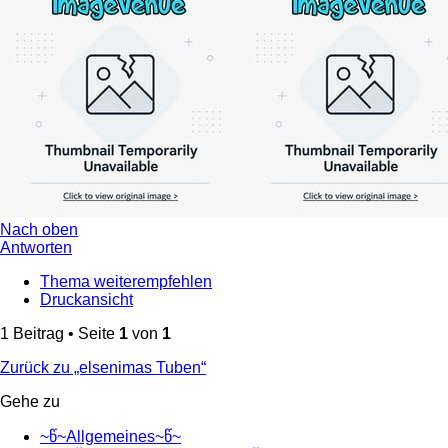
Nach oben
Antworten
Thema weiterempfehlen
Druckansicht
1 Beitrag • Seite
1
von
1
Zurück zu „elsenimas Tuben“
Gehe zu
~წ~Allgemeines~წ~