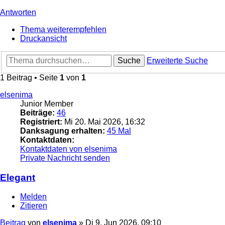
Antworten
Thema weiterempfehlen
Druckansicht
Suche
Erweiterte Suche
1 Beitrag • Seite
1
von
1
elsenima
Junior Member
Beiträge:
46
Registriert:
Mi 20. Mai 2026, 16:32
Danksagung erhalten:
45 Mal
Kontaktdaten:
Kontaktdaten von elsenima
Private Nachricht senden
Elegant
Melden
Zitieren
Beitrag
von
elsenima
»
Di 9. Jun 2026, 09:10