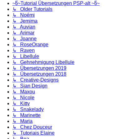
~წ~Tutorial Übersetzungen PSP-alt ~წ~
↳ Older Tutorials
↳ Noémi
↳ Jemima
↳ Auvian
↳ Arimar
↳ Joanne
↳ RoseOrange
↳ Raven
↳ Libellule
↳ Gehnehmigung Libellule
↳ Übersetzungen 2019
↳ Übersetzungen 2018
↳ Creative-Designs
↳ Sjan Design
↳ Maxou
↳ Nicole
↳ Kitty
↳ Snakelady
↳ Marinette
↳ Maria
↳ Chez Douceur
↳ Tutoriais Elaine
↳ Bea