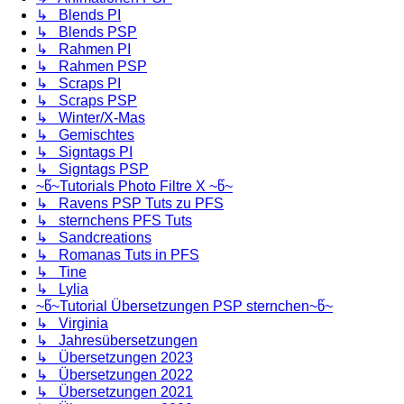
↳ Blends PI
↳ Blends PSP
↳ Rahmen PI
↳ Rahmen PSP
↳ Scraps PI
↳ Scraps PSP
↳ Winter/X-Mas
↳ Gemischtes
↳ Signtags PI
↳ Signtags PSP
~წ~Tutorials Photo Filtre X ~წ~
↳ Ravens PSP Tuts zu PFS
↳ sternchens PFS Tuts
↳ Sandcreations
↳ Romanas Tuts in PFS
↳ Tine
↳ Lylia
~წ~Tutorial Übersetzungen PSP sternchen~წ~
↳ Virginia
↳ Jahresübersetzungen
↳ Übersetzungen 2023
↳ Übersetzungen 2022
↳ Übersetzungen 2021