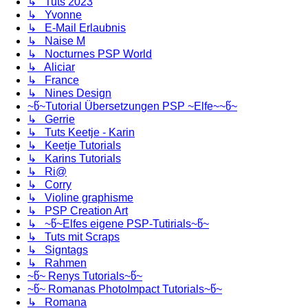
↳ Tuts 2023
↳ Yvonne
↳ E-Mail Erlaubnis
↳ Naise M
↳ Nocturnes PSP World
↳ Aliciar
↳ France
↳ Nines Design
~წ~Tutorial Übersetzungen PSP ~Elfe~~წ~
↳ Gerrie
↳ Tuts Keetje - Karin
↳ Keetje Tutorials
↳ Karins Tutorials
↳ Ri@
↳ Corry
↳ Violine graphisme
↳ PSP Creation Art
↳ ~წ~Elfes eigene PSP-Tutirials~წ~
↳ Tuts mit Scraps
↳ Signtags
↳ Rahmen
~წ~ Renys Tutorials~წ~
~წ~ Romanas PhotoImpact Tutorials~წ~
↳ Romana