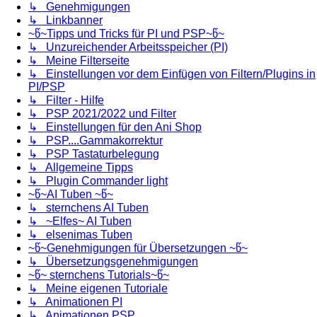
↳ Genehmigungen
↳ Linkbanner
~წ~Tipps und Tricks für PI und PSP~წ~
↳ Unzureichender Arbeitsspeicher (PI)
↳ Meine Filterseite
↳ Einstellungen vor dem Einfügen von Filtern/Plugins in
PI/PSP
↳ Filter - Hilfe
↳ PSP 2021/2022 und Filter
↳ Einstellungen für den Ani Shop
↳ PSP....Gammakorrektur
↳ PSP Tastaturbelegung
↳ Allgemeine Tipps
↳ Plugin Commander light
~წ~AI Tuben ~წ~
↳ sternchens AI Tuben
↳ ~Elfes~ AI Tuben
↳ elsenimas Tuben
~წ~Genehmigungen für Übersetzungen ~წ~
↳ Übersetzungsgenehmigungen
~წ~ sternchens Tutorials~წ~
↳ Meine eigenen Tutoriale
↳ Animationen PI
↳ Animationen PSP