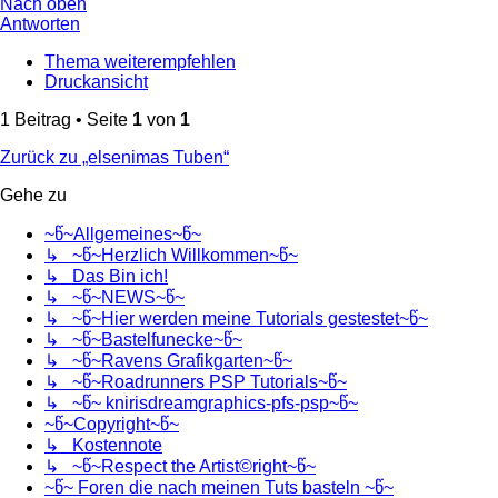
Nach oben
Antworten
Thema weiterempfehlen
Druckansicht
1 Beitrag • Seite
1
von
1
Zurück zu „elsenimas Tuben“
Gehe zu
~წ~Allgemeines~წ~
↳ ~წ~Herzlich Willkommen~წ~
↳ Das Bin ich!
↳ ~წ~NEWS~წ~
↳ ~წ~Hier werden meine Tutorials gestestet~წ~
↳ ~წ~Bastelfunecke~წ~
↳ ~წ~Ravens Grafikgarten~წ~
↳ ~წ~Roadrunners PSP Tutorials~წ~
↳ ~წ~ knirisdreamgraphics-pfs-psp~წ~
~წ~Copyright~წ~
↳ Kostennote
↳ ~წ~Respect the Artist©right~წ~
~წ~ Foren die nach meinen Tuts basteln ~წ~