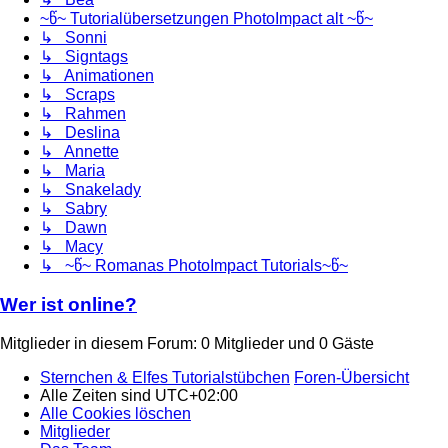
~წ~ Tutorialübersetzungen PhotoImpact alt ~წ~
↳ Sonni
↳ Signtags
↳ Animationen
↳ Scraps
↳ Rahmen
↳ Deslina
↳ Annette
↳ Maria
↳ Snakelady
↳ Sabry
↳ Dawn
↳ Macy
↳ ~წ~ Romanas PhotoImpact Tutorials~წ~
Wer ist online?
Mitglieder in diesem Forum: 0 Mitglieder und 0 Gäste
Sternchen & Elfes Tutorialstübchen
Foren-Übersicht
Alle Zeiten sind
UTC+02:00
Alle Cookies löschen
Mitglieder