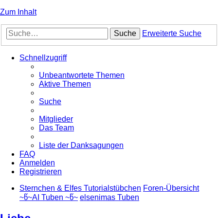
Zum Inhalt
Suche
Erweiterte Suche
Schnellzugriff
Unbeantwortete Themen
Aktive Themen
Suche
Mitglieder
Das Team
Liste der Danksagungen
FAQ
Anmelden
Registrieren
Sternchen & Elfes Tutorialstübchen
Foren-Übersicht
~წ~AI Tuben ~წ~
elsenimas Tuben