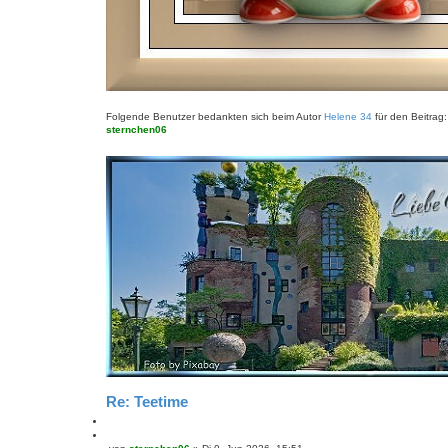
Folgende Benutzer bedankten sich beim Autor
Helene 34
für den Beitrag:
sternchen06
Re: Teetime
M
e
Z