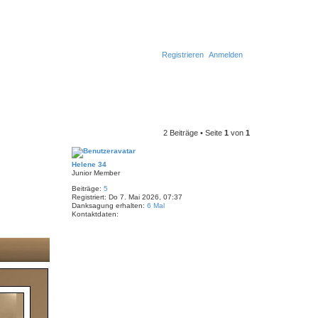
Registrieren
Anmelden
2 Beiträge • Seite
1
von
1
Helene 34
Junior Member
Beiträge:
5
Registriert:
Do 7. Mai 2026, 07:37
Danksagung erhalten:
6 Mal
Kontaktdaten:
K
o
n
t
a
k
t
d
a
t
e
n