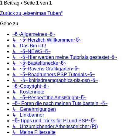
1 Beitrag • Seite
1
von
1
Zurück zu „elsenimas Tuben“
Gehe zu
~წ~Allgemeines~წ~
↳ ~წ~Herzlich Willkommen~წ~
↳ Das Bin ich!
↳ ~წ~NEWS~წ~
↳ ~წ~Hier werden meine Tutorials gestestet~წ~
↳ ~წ~Bastelfunecke~წ~
↳ ~წ~Ravens Grafikgarten~წ~
↳ ~წ~Roadrunners PSP Tutorials~წ~
↳ ~წ~ knirisdreamgraphics-pfs-psp~წ~
~წ~Copyright~წ~
↳ Kostennote
↳ ~წ~Respect the Artist©right~წ~
~წ~ Foren die nach meinen Tuts basteln ~წ~
↳ Genehmigungen
↳ Linkbanner
~წ~Tipps und Tricks für PI und PSP~წ~
↳ Unzureichender Arbeitsspeicher (PI)
↳ Meine Filterseite