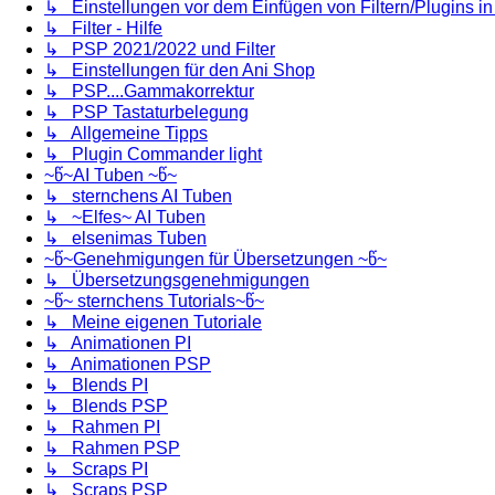
↳ Einstellungen vor dem Einfügen von Filtern/Plugins i
↳ Filter - Hilfe
↳ PSP 2021/2022 und Filter
↳ Einstellungen für den Ani Shop
↳ PSP....Gammakorrektur
↳ PSP Tastaturbelegung
↳ Allgemeine Tipps
↳ Plugin Commander light
~წ~AI Tuben ~წ~
↳ sternchens AI Tuben
↳ ~Elfes~ AI Tuben
↳ elsenimas Tuben
~წ~Genehmigungen für Übersetzungen ~წ~
↳ Übersetzungsgenehmigungen
~წ~ sternchens Tutorials~წ~
↳ Meine eigenen Tutoriale
↳ Animationen PI
↳ Animationen PSP
↳ Blends PI
↳ Blends PSP
↳ Rahmen PI
↳ Rahmen PSP
↳ Scraps PI
↳ Scraps PSP