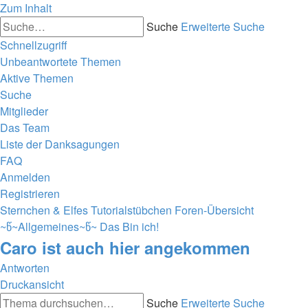
Zum Inhalt
Suche
Erweiterte Suche
Schnellzugriff
Unbeantwortete Themen
Aktive Themen
Suche
Mitglieder
Das Team
Liste der Danksagungen
FAQ
Anmelden
Registrieren
Sternchen & Elfes Tutorialstübchen
Foren-Übersicht
~წ~Allgemeines~წ~
Das Bin ich!
Caro ist auch hier angekommen
Antworten
Druckansicht
Suche
Erweiterte Suche