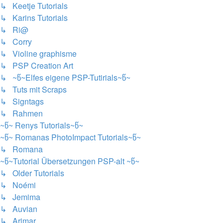
↳ Keetje Tutorials
↳ Karins Tutorials
↳ Ri@
↳ Corry
↳ Violine graphisme
↳ PSP Creation Art
↳ ~წ~Elfes eigene PSP-Tutirials~წ~
↳ Tuts mit Scraps
↳ Signtags
↳ Rahmen
~წ~ Renys Tutorials~წ~
~წ~ Romanas PhotoImpact Tutorials~წ~
↳ Romana
~წ~Tutorial Übersetzungen PSP-alt ~წ~
↳ Older Tutorials
↳ Noémi
↳ Jemima
↳ Auvian
↳ Arimar