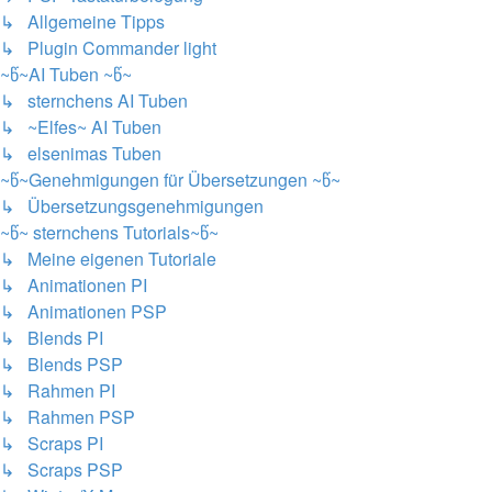
↳ Allgemeine Tipps
↳ Plugin Commander light
~წ~AI Tuben ~წ~
↳ sternchens AI Tuben
↳ ~Elfes~ AI Tuben
↳ elsenimas Tuben
~წ~Genehmigungen für Übersetzungen ~წ~
↳ Übersetzungsgenehmigungen
~წ~ sternchens Tutorials~წ~
↳ Meine eigenen Tutoriale
↳ Animationen PI
↳ Animationen PSP
↳ Blends PI
↳ Blends PSP
↳ Rahmen PI
↳ Rahmen PSP
↳ Scraps PI
↳ Scraps PSP