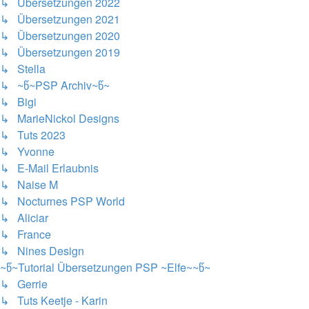
↳ Übersetzungen 2022
↳ Übersetzungen 2021
↳ Übersetzungen 2020
↳ Übersetzungen 2019
↳ Stella
↳ ~წ~PSP Archiv~წ~
↳ Bigi
↳ MarieNickol Designs
↳ Tuts 2023
↳ Yvonne
↳ E-Mail Erlaubnis
↳ Naise M
↳ Nocturnes PSP World
↳ Aliciar
↳ France
↳ Nines Design
~წ~Tutorial Übersetzungen PSP ~Elfe~~წ~
↳ Gerrie
↳ Tuts Keetje - Karin