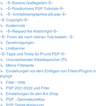
↳ ~წ~Ravens Grafikgarten~წ~
↳ ~წ~Roadrunners PSP Tutorials~წ~
↳ ~წ~ knirisdreamgraphics-pfs-psp~წ~
~წ~Copyright~წ~
↳ Kostennote
↳ ~წ~Respect the Artist©right~წ~
~წ~ Foren die nach meinen Tuts basteln ~წ~
↳ Genehmigungen
↳ Linkbanner
~წ~Tipps und Tricks für PI und PSP~წ~
↳ Unzureichender Arbeitsspeicher (PI)
↳ Meine Filterseite
↳ Einstellungen vor dem Einfügen von Filtern/Plugins in
PI/PSP
↳ Filter - Hilfe
↳ PSP 2021/2022 und Filter
↳ Einstellungen für den Ani Shop
↳ PSP....Gammakorrektur
↳ PSP Tastaturbelegung