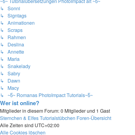
~წ~ Tutorialübersetzungen PhotoImpact alt ~წ~
↳ Sonni
↳ Signtags
↳ Animationen
↳ Scraps
↳ Rahmen
↳ Deslina
↳ Annette
↳ Maria
↳ Snakelady
↳ Sabry
↳ Dawn
↳ Macy
↳ ~წ~ Romanas PhotoImpact Tutorials~წ~
Wer ist online?
Mitglieder in diesem Forum: 0 Mitglieder und 1 Gast
Sternchen & Elfes Tutorialstübchen
Foren-Übersicht
Alle Zeiten sind
UTC+02:00
Alle Cookies löschen