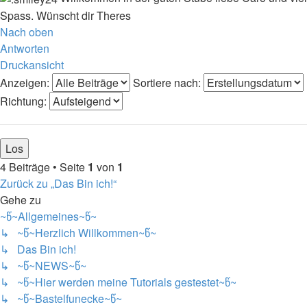
Spass. Wünscht dir Theres
Nach oben
Antworten
Druckansicht
Anzeigen:
Sortiere nach:
Richtung:
4 Beiträge • Seite
1
von
1
Zurück zu „Das Bin ich!“
Gehe zu
~წ~Allgemeines~წ~
↳ ~წ~Herzlich Willkommen~წ~
↳ Das Bin ich!
↳ ~წ~NEWS~წ~
↳ ~წ~Hier werden meine Tutorials gestestet~წ~
↳ ~წ~Bastelfunecke~წ~