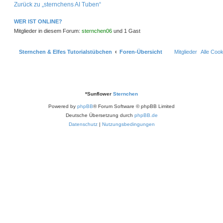
h
Zurück zu „sternchens AI Tuben“
o
g
o
n
b
s
e
t
WER IST ONLINE?
n
e
Mitglieder in diesem Forum:
sternchen06
und 1 Gast
r
n
c
h
Sternchen & Elfes Tutorialstübchen
Foren-Übersicht
Mitglieder
Alle Coo
e
n
0
6
*
Sunflower
Sternchen
Powered by
phpBB
® Forum Software © phpBB Limited
Deutsche Übersetzung durch
phpBB.de
Datenschutz
|
Nutzungsbedingungen