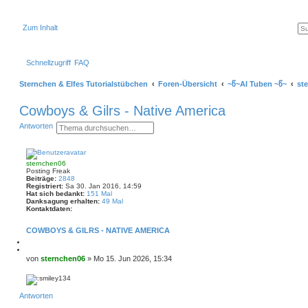
Zum Inhalt
Schnellzugriff
FAQ
Sternchen & Elfes Tutorialstübchen
Foren-Übersicht
~წ~AI Tuben ~წ~
st
Cowboys & Gilrs - Native America
S
E
Antworten
u
r
c
w
h
e
e
i
sternchen06
t
Posting Freak
e
Beiträge:
2848
r
Registriert:
Sa 30. Jan 2016, 14:59
t
Hat sich bedankt:
151 Mal
e
Danksagung erhalten:
49 Mal
S
Kontaktdaten:
K
u
o
c
COWBOYS & GILRS - NATIVE AMERICA
n
h
t
e
M
a
e
Z
k
l
i
B
von
sternchen06
»
Mo 15. Jun 2026, 15:34
t
d
t
e
d
e
i
a
i
n
e
t
t
r
N
e
e
Antworten
r
a
n
n
c
a
v