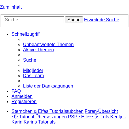
Zum Inhalt
Suche
Erweiterte Suche
Schnellzugriff
Unbeantwortete Themen
Aktive Themen
Suche
Mitglieder
Das Team
Liste der Danksagungen
FAQ
Anmelden
Registrieren
Sternchen & Elfes Tutorialstübchen
Foren-Übersicht
~წ~Tutorial Übersetzungen PSP ~Elfe~~წ~
Tuts Keetje -
Karin
Karins Tutorials