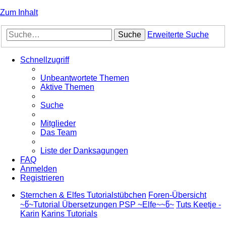
Zum Inhalt
Suche
Erweiterte Suche
Schnellzugriff
Unbeantwortete Themen
Aktive Themen
Suche
Mitglieder
Das Team
Liste der Danksagungen
FAQ
Anmelden
Registrieren
Sternchen & Elfes Tutorialstübchen
Foren-Übersicht
~წ~Tutorial Übersetzungen PSP ~Elfe~~წ~
Tuts Keetje -
Karin
Karins Tutorials