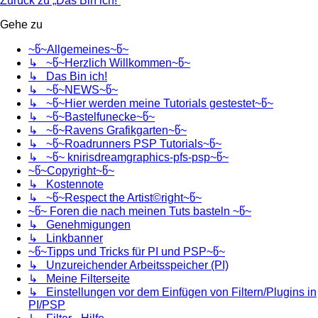
Zurück zu „Das Bin ich!“
Gehe zu
~წ~Allgemeines~წ~
↳ ~წ~Herzlich Willkommen~წ~
↳ Das Bin ich!
↳ ~წ~NEWS~წ~
↳ ~წ~Hier werden meine Tutorials gestestet~წ~
↳ ~წ~Bastelfunecke~წ~
↳ ~წ~Ravens Grafikgarten~წ~
↳ ~წ~Roadrunners PSP Tutorials~წ~
↳ ~წ~ knirisdreamgraphics-pfs-psp~წ~
~წ~Copyright~წ~
↳ Kostennote
↳ ~წ~Respect the Artist©right~წ~
~წ~ Foren die nach meinen Tuts basteln ~წ~
↳ Genehmigungen
↳ Linkbanner
~წ~Tipps und Tricks für PI und PSP~წ~
↳ Unzureichender Arbeitsspeicher (PI)
↳ Meine Filterseite
↳ Einstellungen vor dem Einfügen von Filtern/Plugins in
PI/PSP