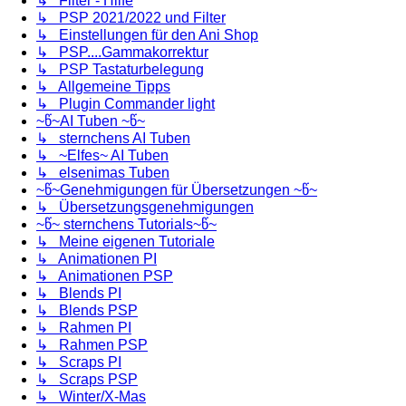
↳ Filter - Hilfe
↳ PSP 2021/2022 und Filter
↳ Einstellungen für den Ani Shop
↳ PSP....Gammakorrektur
↳ PSP Tastaturbelegung
↳ Allgemeine Tipps
↳ Plugin Commander light
~წ~AI Tuben ~წ~
↳ sternchens AI Tuben
↳ ~Elfes~ AI Tuben
↳ elsenimas Tuben
~წ~Genehmigungen für Übersetzungen ~წ~
↳ Übersetzungsgenehmigungen
~წ~ sternchens Tutorials~წ~
↳ Meine eigenen Tutoriale
↳ Animationen PI
↳ Animationen PSP
↳ Blends PI
↳ Blends PSP
↳ Rahmen PI
↳ Rahmen PSP
↳ Scraps PI
↳ Scraps PSP
↳ Winter/X-Mas