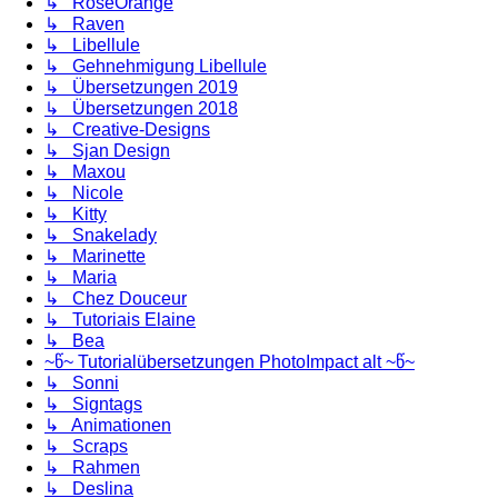
↳ RoseOrange
↳ Raven
↳ Libellule
↳ Gehnehmigung Libellule
↳ Übersetzungen 2019
↳ Übersetzungen 2018
↳ Creative-Designs
↳ Sjan Design
↳ Maxou
↳ Nicole
↳ Kitty
↳ Snakelady
↳ Marinette
↳ Maria
↳ Chez Douceur
↳ Tutoriais Elaine
↳ Bea
~წ~ Tutorialübersetzungen PhotoImpact alt ~წ~
↳ Sonni
↳ Signtags
↳ Animationen
↳ Scraps
↳ Rahmen
↳ Deslina