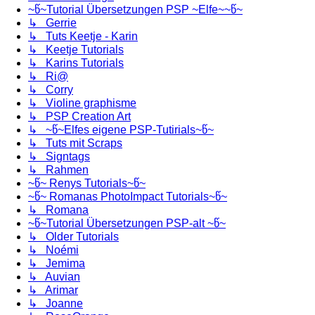
~წ~Tutorial Übersetzungen PSP ~Elfe~~წ~
↳ Gerrie
↳ Tuts Keetje - Karin
↳ Keetje Tutorials
↳ Karins Tutorials
↳ Ri@
↳ Corry
↳ Violine graphisme
↳ PSP Creation Art
↳ ~წ~Elfes eigene PSP-Tutirials~წ~
↳ Tuts mit Scraps
↳ Signtags
↳ Rahmen
~წ~ Renys Tutorials~წ~
~წ~ Romanas PhotoImpact Tutorials~წ~
↳ Romana
~წ~Tutorial Übersetzungen PSP-alt ~წ~
↳ Older Tutorials
↳ Noémi
↳ Jemima
↳ Auvian
↳ Arimar
↳ Joanne