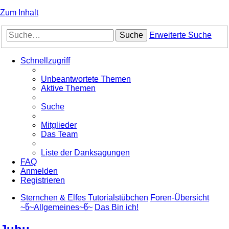
Zum Inhalt
Suche
Erweiterte Suche
Schnellzugriff
Unbeantwortete Themen
Aktive Themen
Suche
Mitglieder
Das Team
Liste der Danksagungen
FAQ
Anmelden
Registrieren
Sternchen & Elfes Tutorialstübchen
Foren-Übersicht
~წ~Allgemeines~წ~
Das Bin ich!