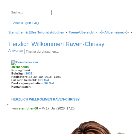
S
E
u
r
c
w
Schnellzugriff
FAQ
h
e
e
i
t
Sternchen & Elfes Tutorialstübchen
Foren-Übersicht
~წ~Allgemeines~წ~
e
r
t
Herzlich Willkommen Raven-Chrissy
e
S
S
E
Antworten
u
u
r
c
c
w
h
h
e
e
e
i
sternchen06
t
Posting Freak
e
Beiträge:
3033
r
Registriert:
Sa 30. Jan 2016, 14:59
t
Hat sich bedankt:
151 Mal
e
Danksagung erhalten:
56 Mal
S
Kontaktdaten:
u
K
c
o
h
n
HERZLICH WILLKOMMEN RAVEN-CHRISSY
e
t
a
Z
von
sternchen06
»
Mi 17. Jun 2026, 17:26
k
i
B
t
t
d
e
i
a
i
e
t
r
t
e
e
r
n
n
v
a