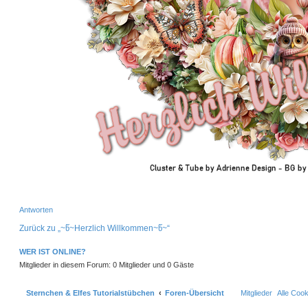
Antworten
Zurück zu „~წ~Herzlich Willkommen~წ~“
WER IST ONLINE?
Mitglieder in diesem Forum: 0 Mitglieder und 0 Gäste
Sternchen & Elfes Tutorialstübchen
Foren-Übersicht
Mitglieder
Alle Coo