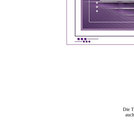
Die T
auch