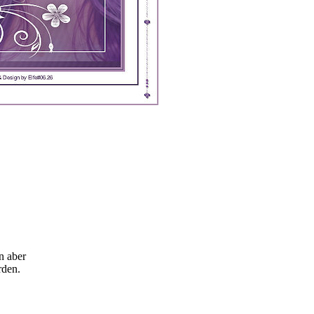
n aber
rden.