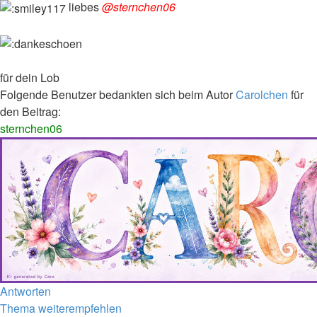
liebes
@sternchen06
für dein Lob
Folgende Benutzer bedankten sich beim Autor
Carolchen
für
den Beitrag:
sternchen06
Nach
Antworten
oben
Thema weiterempfehlen