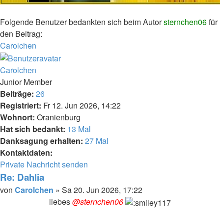
Folgende Benutzer bedankten sich beim Autor
sternchen06
für
den Beitrag:
Carolchen
Nach
oben
Carolchen
Junior Member
Beiträge:
26
Registriert:
Fr 12. Jun 2026, 14:22
Wohnort:
Oranienburg
Hat sich bedankt:
13 Mal
Danksagung erhalten:
27 Mal
Kontaktdaten:
Kontaktdaten
Private Nachricht senden
von
Re: Dahlia
Carolchen
Melden
Zitieren
Beitrag
von
Carolchen
»
Sa 20. Jun 2026, 17:22
liebes
@sternchen06