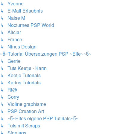
↳ Yvonne
↳ E-Mail Erlaubnis
↳ Naise M
↳ Nocturnes PSP World
↳ Aliciar
↳ France
↳ Nines Design
~წ~Tutorial Übersetzungen PSP ~Elfe~~წ~
↳ Gerrie
↳ Tuts Keetje - Karin
↳ Keetje Tutorials
↳ Karins Tutorials
↳ Ri@
↳ Corry
↳ Violine graphisme
↳ PSP Creation Art
↳ ~წ~Elfes eigene PSP-Tutirials~წ~
↳ Tuts mit Scraps
↳ Signtags