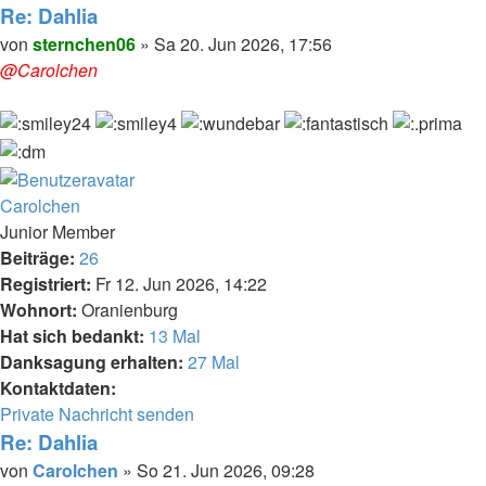
von
Re: Dahlia
sternchen06
Melden
Zitieren
Beitrag
von
sternchen06
»
Sa 20. Jun 2026, 17:56
@Carolchen
Nach
oben
Carolchen
Junior Member
Beiträge:
26
Registriert:
Fr 12. Jun 2026, 14:22
Wohnort:
Oranienburg
Hat sich bedankt:
13 Mal
Danksagung erhalten:
27 Mal
Kontaktdaten:
Kontaktdaten
Private Nachricht senden
von
Re: Dahlia
Carolchen
Melden
Zitieren
Beitrag
von
Carolchen
»
So 21. Jun 2026, 09:28