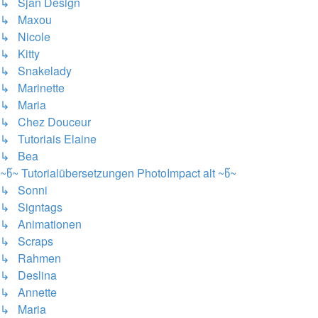
↳ Sjan Design
↳ Maxou
↳ Nicole
↳ Kitty
↳ Snakelady
↳ Marinette
↳ Maria
↳ Chez Douceur
↳ Tutoriais Elaine
↳ Bea
~წ~ Tutorialübersetzungen PhotoImpact alt ~წ~
↳ Sonni
↳ Signtags
↳ Animationen
↳ Scraps
↳ Rahmen
↳ Deslina
↳ Annette
↳ Maria