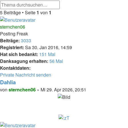
Erweiterte
Suche
Suche
5 Beiträge • Seite
1
von
1
sternchen06
Posting Freak
Beiträge:
3033
Registriert:
Sa 30. Jan 2016, 14:59
Hat sich bedankt:
151 Mal
Danksagung erhalten:
56 Mal
Kontaktdaten:
Kontaktdaten
Private Nachricht senden
von
Dahlia
sternchen06
Melden
Zitieren
Beitrag
von
sternchen06
»
Mi 29. Apr 2026, 20:51
Nach