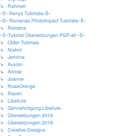
↳ Rahmen
~წ~ Renys Tutorials~წ~
~წ~ Romanas PhotoImpact Tutorials~წ~
↳ Romana
~წ~Tutorial Übersetzungen PSP-alt ~წ~
↳ Older Tutorials
↳ Noémi
↳ Jemima
↳ Auvian
↳ Arimar
↳ Joanne
↳ RoseOrange
↳ Raven
↳ Libellule
↳ Gehnehmigung Libellule
↳ Übersetzungen 2019
↳ Übersetzungen 2018
↳ Creative-Designs