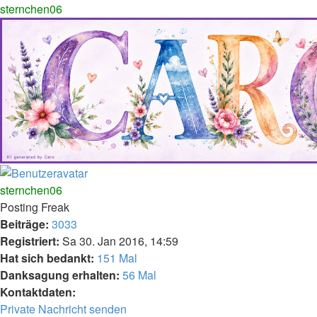
sternchen06
Nach
oben
sternchen06
Posting Freak
Beiträge:
3033
Registriert:
Sa 30. Jan 2016, 14:59
Hat sich bedankt:
151 Mal
Danksagung erhalten:
56 Mal
Kontaktdaten:
Kontaktdaten
Private Nachricht senden