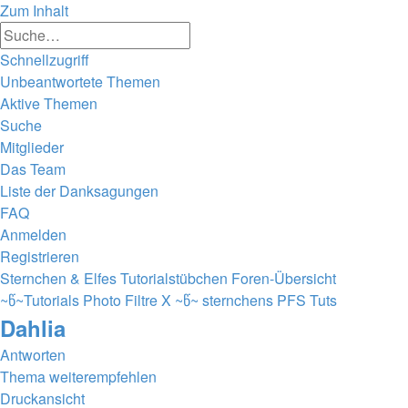
Zum Inhalt
Erweiterte
Suche
Suche
Schnellzugriff
Unbeantwortete Themen
Aktive Themen
Suche
Mitglieder
Das Team
Liste der Danksagungen
FAQ
Anmelden
Registrieren
Sternchen & Elfes Tutorialstübchen
Foren-Übersicht
~წ~Tutorials Photo Filtre X ~წ~
sternchens PFS Tuts
Dahlia
Antworten
Thema weiterempfehlen
Druckansicht