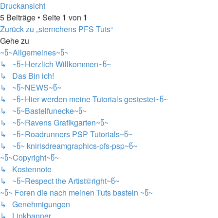
Druckansicht
5 Beiträge • Seite
1
von
1
Zurück zu „sternchens PFS Tuts“
Gehe zu
~წ~Allgemeines~წ~
↳ ~წ~Herzlich Willkommen~წ~
↳ Das Bin ich!
↳ ~წ~NEWS~წ~
↳ ~წ~Hier werden meine Tutorials gestestet~წ~
↳ ~წ~Bastelfunecke~წ~
↳ ~წ~Ravens Grafikgarten~წ~
↳ ~წ~Roadrunners PSP Tutorials~წ~
↳ ~წ~ knirisdreamgraphics-pfs-psp~წ~
~წ~Copyright~წ~
↳ Kostennote
↳ ~წ~Respect the Artist©right~წ~
~წ~ Foren die nach meinen Tuts basteln ~წ~
↳ Genehmigungen
↳ Linkbanner