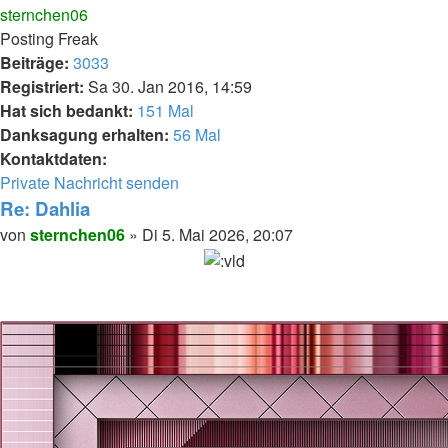
oben
sternchen06
Posting Freak
Beiträge:
3033
Registriert:
Sa 30. Jan 2016, 14:59
Hat sich bedankt:
151 Mal
Danksagung erhalten:
56 Mal
Kontaktdaten:
Kontaktdaten
Private Nachricht senden
von
Re: Dahlia
sternchen06
Melden
Zitieren
Beitrag
von
sternchen06
»
Di 5. Mai 2026, 20:07