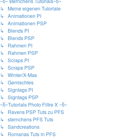
~წ~ sternchens Tutorials~წ~
↳ Meine eigenen Tutoriale
↳ Animationen PI
↳ Animationen PSP
↳ Blends PI
↳ Blends PSP
↳ Rahmen PI
↳ Rahmen PSP
↳ Scraps PI
↳ Scraps PSP
↳ Winter/X-Mas
↳ Gemischtes
↳ Signtags PI
↳ Signtags PSP
~წ~Tutorials Photo Filtre X ~წ~
↳ Ravens PSP Tuts zu PFS
↳ sternchens PFS Tuts
↳ Sandcreations
↳ Romanas Tuts in PFS