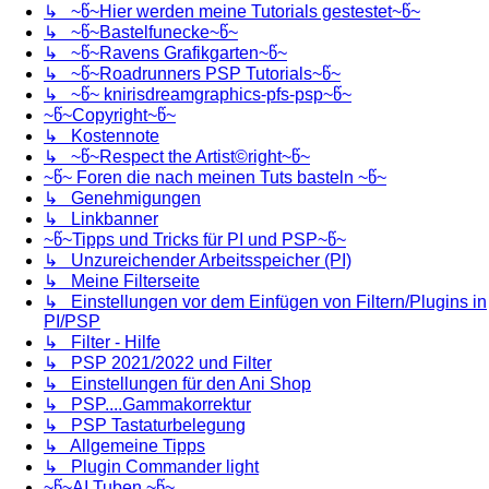
↳ ~წ~Hier werden meine Tutorials gestestet~წ~
↳ ~წ~Bastelfunecke~წ~
↳ ~წ~Ravens Grafikgarten~წ~
↳ ~წ~Roadrunners PSP Tutorials~წ~
↳ ~წ~ knirisdreamgraphics-pfs-psp~წ~
~წ~Copyright~წ~
↳ Kostennote
↳ ~წ~Respect the Artist©right~წ~
~წ~ Foren die nach meinen Tuts basteln ~წ~
↳ Genehmigungen
↳ Linkbanner
~წ~Tipps und Tricks für PI und PSP~წ~
↳ Unzureichender Arbeitsspeicher (PI)
↳ Meine Filterseite
↳ Einstellungen vor dem Einfügen von Filtern/Plugins in
PI/PSP
↳ Filter - Hilfe
↳ PSP 2021/2022 und Filter
↳ Einstellungen für den Ani Shop
↳ PSP....Gammakorrektur
↳ PSP Tastaturbelegung
↳ Allgemeine Tipps
↳ Plugin Commander light
~წ~AI Tuben ~წ~