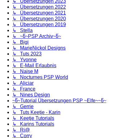
↳ Übersetzungen 2023
↳ Übersetzungen 2022
↳ Übersetzungen 2021
↳ Übersetzungen 2020
↳ Übersetzungen 2019
↳ Stella
↳ ~წ~PSP Archiv~წ~
↳ Bigi
↳ MarieNickol Designs
↳ Tuts 2023
↳ Yvonne
↳ E-Mail Erlaubnis
↳ Naise M
↳ Nocturnes PSP World
↳ Aliciar
↳ France
↳ Nines Design
~წ~Tutorial Übersetzungen PSP ~Elfe~~წ~
↳ Gerrie
↳ Tuts Keetje - Karin
↳ Keetje Tutorials
↳ Karins Tutorials
↳ Ri@
↳ Corry