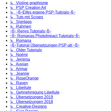
↳ Violine graphisme
↳ PSP Creation Art
↳ ~წ~Elfes eigene PSP-Tutirials~წ~
↳ Tuts mit Scraps
↳ Signtags
↳ Rahmen
~წ~ Renys Tutorials~წ~
~წ~ Romanas PhotoImpact Tutorials~წ~
↳ Romana
~წ~Tutorial Übersetzungen PSP-alt ~წ~
↳ Older Tutorials
↳ Noémi
↳ Jemima
↳ Auvian
↳ Arimar
↳ Joanne
↳ RoseOrange
↳ Raven
↳ Libellule
↳ Gehnehmigung Libellule
↳ Übersetzungen 2019
↳ Übersetzungen 2018
↳ Creative-Designs