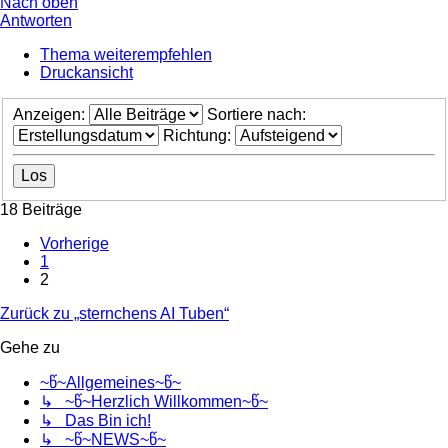
Nach oben
Antworten
Thema weiterempfehlen
Druckansicht
Anzeigen:
Sortiere nach:
Richtung:
18 Beiträge
Vorherige
1
2
Zurück zu „sternchens AI Tuben“
Gehe zu
~წ~Allgemeines~წ~
↳ ~წ~Herzlich Willkommen~წ~
↳ Das Bin ich!
↳ ~წ~NEWS~წ~