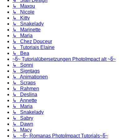
↳ Sjan Design
↳ Maxou
↳ Nicole
↳ Kitty
↳ Snakelady
↳ Marinette
↳ Maria
↳ Chez Douceur
↳ Tutoriais Elaine
↳ Bea
~წ~ Tutorialübersetzungen PhotoImpact alt ~წ~
↳ Sonni
↳ Signtags
↳ Animationen
↳ Scraps
↳ Rahmen
↳ Deslina
↳ Annette
↳ Maria
↳ Snakelady
↳ Sabry
↳ Dawn
↳ Macy
↳ ~წ~ Romanas PhotoImpact Tutorials~წ~