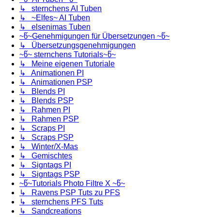
↳ sternchens AI Tuben
↳ ~Elfes~ AI Tuben
↳ elsenimas Tuben
~წ~Genehmigungen für Übersetzungen ~წ~
↳ Übersetzungsgenehmigungen
~წ~ sternchens Tutorials~წ~
↳ Meine eigenen Tutoriale
↳ Animationen PI
↳ Animationen PSP
↳ Blends PI
↳ Blends PSP
↳ Rahmen PI
↳ Rahmen PSP
↳ Scraps PI
↳ Scraps PSP
↳ Winter/X-Mas
↳ Gemischtes
↳ Signtags PI
↳ Signtags PSP
~წ~Tutorials Photo Filtre X ~წ~
↳ Ravens PSP Tuts zu PFS
↳ sternchens PFS Tuts
↳ Sandcreations