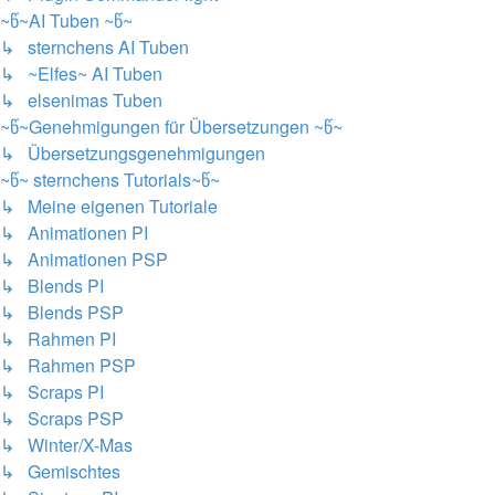
~წ~AI Tuben ~წ~
↳ sternchens AI Tuben
↳ ~Elfes~ AI Tuben
↳ elsenimas Tuben
~წ~Genehmigungen für Übersetzungen ~წ~
↳ Übersetzungsgenehmigungen
~წ~ sternchens Tutorials~წ~
↳ Meine eigenen Tutoriale
↳ Animationen PI
↳ Animationen PSP
↳ Blends PI
↳ Blends PSP
↳ Rahmen PI
↳ Rahmen PSP
↳ Scraps PI
↳ Scraps PSP
↳ Winter/X-Mas
↳ Gemischtes