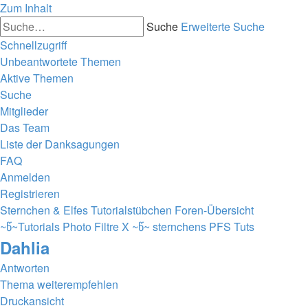
Zum Inhalt
Suche
Erweiterte Suche
Schnellzugriff
Unbeantwortete Themen
Aktive Themen
Suche
Mitglieder
Das Team
Liste der Danksagungen
FAQ
Anmelden
Registrieren
Sternchen & Elfes Tutorialstübchen
Foren-Übersicht
~წ~Tutorials Photo Filtre X ~წ~
sternchens PFS Tuts
Dahlia
Antworten
Thema weiterempfehlen
Druckansicht