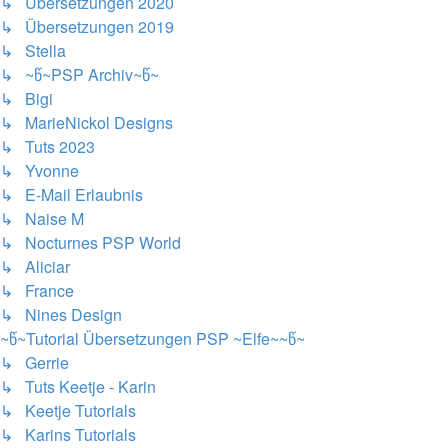
↳ Übersetzungen 2020
↳ Übersetzungen 2019
↳ Stella
↳ ~წ~PSP Archiv~წ~
↳ Bigi
↳ MarieNickol Designs
↳ Tuts 2023
↳ Yvonne
↳ E-Mail Erlaubnis
↳ Naise M
↳ Nocturnes PSP World
↳ Aliciar
↳ France
↳ Nines Design
~წ~Tutorial Übersetzungen PSP ~Elfe~~წ~
↳ Gerrie
↳ Tuts Keetje - Karin
↳ Keetje Tutorials
↳ Karins Tutorials