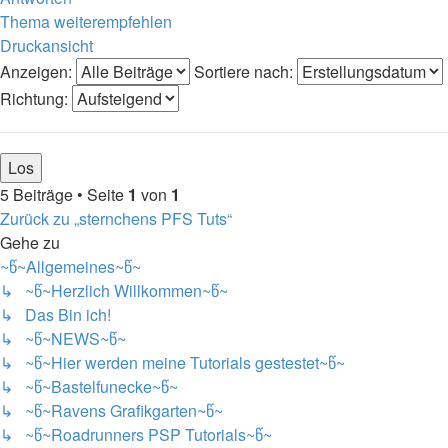
Thema weiterempfehlen
Druckansicht
Anzeigen:
Sortiere nach:
Richtung:
5 Beiträge • Seite
1
von
1
Zurück zu „sternchens PFS Tuts“
Gehe zu
~წ~Allgemeines~წ~
↳ ~წ~Herzlich Willkommen~წ~
↳ Das Bin ich!
↳ ~წ~NEWS~წ~
↳ ~წ~Hier werden meine Tutorials gestestet~წ~
↳ ~წ~Bastelfunecke~წ~
↳ ~წ~Ravens Grafikgarten~წ~
↳ ~წ~Roadrunners PSP Tutorials~წ~