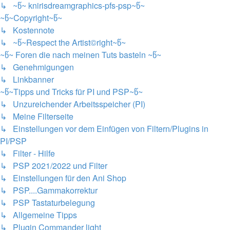
↳ ~წ~ knirisdreamgraphics-pfs-psp~წ~
~წ~Copyright~წ~
↳ Kostennote
↳ ~წ~Respect the Artist©right~წ~
~წ~ Foren die nach meinen Tuts basteln ~წ~
↳ Genehmigungen
↳ Linkbanner
~წ~Tipps und Tricks für PI und PSP~წ~
↳ Unzureichender Arbeitsspeicher (PI)
↳ Meine Filterseite
↳ Einstellungen vor dem Einfügen von Filtern/Plugins in
PI/PSP
↳ Filter - Hilfe
↳ PSP 2021/2022 und Filter
↳ Einstellungen für den Ani Shop
↳ PSP....Gammakorrektur
↳ PSP Tastaturbelegung
↳ Allgemeine Tipps
↳ Plugin Commander light