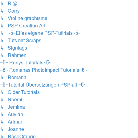
↳ Ri@
↳ Corry
↳ Violine graphisme
↳ PSP Creation Art
↳ ~წ~Elfes eigene PSP-Tutirials~წ~
↳ Tuts mit Scraps
↳ Signtags
↳ Rahmen
~წ~ Renys Tutorials~წ~
~წ~ Romanas PhotoImpact Tutorials~წ~
↳ Romana
~წ~Tutorial Übersetzungen PSP-alt ~წ~
↳ Older Tutorials
↳ Noémi
↳ Jemima
↳ Auvian
↳ Arimar
↳ Joanne
↳ RoseOrange