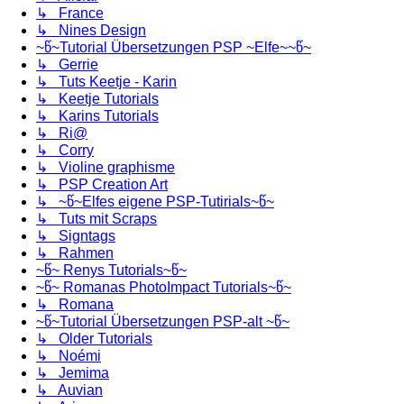
↳ France
↳ Nines Design
~წ~Tutorial Übersetzungen PSP ~Elfe~~წ~
↳ Gerrie
↳ Tuts Keetje - Karin
↳ Keetje Tutorials
↳ Karins Tutorials
↳ Ri@
↳ Corry
↳ Violine graphisme
↳ PSP Creation Art
↳ ~წ~Elfes eigene PSP-Tutirials~წ~
↳ Tuts mit Scraps
↳ Signtags
↳ Rahmen
~წ~ Renys Tutorials~წ~
~წ~ Romanas PhotoImpact Tutorials~წ~
↳ Romana
~წ~Tutorial Übersetzungen PSP-alt ~წ~
↳ Older Tutorials
↳ Noémi
↳ Jemima
↳ Auvian