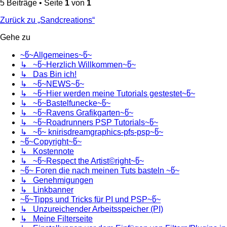
5 Beiträge • Seite
1
von
1
Zurück zu „Sandcreations“
Gehe zu
~წ~Allgemeines~წ~
↳ ~წ~Herzlich Willkommen~წ~
↳ Das Bin ich!
↳ ~წ~NEWS~წ~
↳ ~წ~Hier werden meine Tutorials gestestet~წ~
↳ ~წ~Bastelfunecke~წ~
↳ ~წ~Ravens Grafikgarten~წ~
↳ ~წ~Roadrunners PSP Tutorials~წ~
↳ ~წ~ knirisdreamgraphics-pfs-psp~წ~
~წ~Copyright~წ~
↳ Kostennote
↳ ~წ~Respect the Artist©right~წ~
~წ~ Foren die nach meinen Tuts basteln ~წ~
↳ Genehmigungen
↳ Linkbanner
~წ~Tipps und Tricks für PI und PSP~წ~
↳ Unzureichender Arbeitsspeicher (PI)
↳ Meine Filterseite