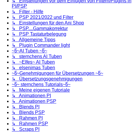
↳ Einstellungen vor dem Einfügen von Filtern/Plugins in
PI/PSP
↳ Filter - Hilfe
↳ PSP 2021/2022 und Filter
↳ Einstellungen für den Ani Shop
↳ PSP....Gammakorrektur
↳ PSP Tastaturbelegung
↳ Allgemeine Tipps
↳ Plugin Commander light
~წ~AI Tuben ~წ~
↳ sternchens AI Tuben
↳ ~Elfes~ AI Tuben
↳ elsenimas Tuben
~წ~Genehmigungen für Übersetzungen ~წ~
↳ Übersetzungsgenehmigungen
~წ~ sternchens Tutorials~წ~
↳ Meine eigenen Tutoriale
↳ Animationen PI
↳ Animationen PSP
↳ Blends PI
↳ Blends PSP
↳ Rahmen PI
↳ Rahmen PSP
↳ Scraps PI