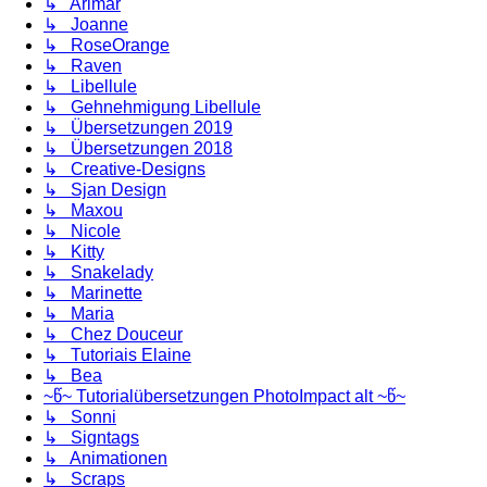
↳ Arimar
↳ Joanne
↳ RoseOrange
↳ Raven
↳ Libellule
↳ Gehnehmigung Libellule
↳ Übersetzungen 2019
↳ Übersetzungen 2018
↳ Creative-Designs
↳ Sjan Design
↳ Maxou
↳ Nicole
↳ Kitty
↳ Snakelady
↳ Marinette
↳ Maria
↳ Chez Douceur
↳ Tutoriais Elaine
↳ Bea
~წ~ Tutorialübersetzungen PhotoImpact alt ~წ~
↳ Sonni
↳ Signtags
↳ Animationen
↳ Scraps