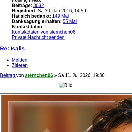
Posting Freak
Beiträge:
3032
Registriert:
Sa 30. Jan 2016, 14:59
Hat sich bedankt:
149 Mal
Danksagung erhalten:
55 Mal
Kontaktdaten:
Kontaktdaten von sternchen06
Private Nachricht senden
Re: Isalis
Melden
Zitieren
Beitrag
von
sternchen06
»
Sa 11. Jul 2026, 19:30