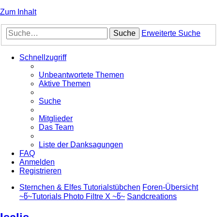
Zum Inhalt
Suche
Erweiterte Suche
Schnellzugriff
Unbeantwortete Themen
Aktive Themen
Suche
Mitglieder
Das Team
Liste der Danksagungen
FAQ
Anmelden
Registrieren
Sternchen & Elfes Tutorialstübchen
Foren-Übersicht
~წ~Tutorials Photo Filtre X ~წ~
Sandcreations