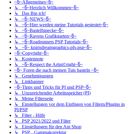
~წ~Allgemeines~წ~
↳ ~წ~Herzlich Willkommen~წ~
↳ Das Bin ich!
↳ ~წ~NEWS~წ~
↳ ~წ~Hier werden meine Tutorials gestestet~წ~
↳ ~წ~Bastelfunecke~წ~
↳ ~წ~Ravens Grafikgarten~წ~
↳ ~წ~Roadrunners PSP Tutorials~წ~
↳ ~წ~ knirisdreamgraphics-pfs-psp~წ~
~წ~Copyright~წ~
↳ Kostennote
↳ ~წ~Respect the Artist©right~წ~
~წ~ Foren die nach meinen Tuts basteln ~წ~
↳ Genehmigungen
↳ Linkbanner
~წ~Tipps und Tricks für PI und PSP~წ~
↳ Unzureichender Arbeitsspeicher (PI)
↳ Meine Filterseite
↳ Einstellungen vor dem Einfügen von Filtern/Plugins in
PI/PSP
↳ Filter - Hilfe
↳ PSP 2021/2022 und Filter
↳ Einstellungen für den Ani Shop
↳ PSP....Gammakorrektur