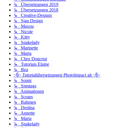
↳ Übersetzungen 2019
↳ Übersetzungen 2018
↳ Creative-Designs
↳ Sjan Design
↳ Maxou
↳ Nicole
↳ Kitty
↳ Snakelady
↳ Marinette
↳ Maria
↳ Chez Douceur
↳ Tutoriais Elaine
↳ Bea
~წ~ Tutorialübersetzungen PhotoImpact alt ~წ~
↳ Sonni
↳ Signtags
↳ Animationen
↳ Scraps
↳ Rahmen
↳ Deslina
↳ Annette
↳ Maria
↳ Snakelady