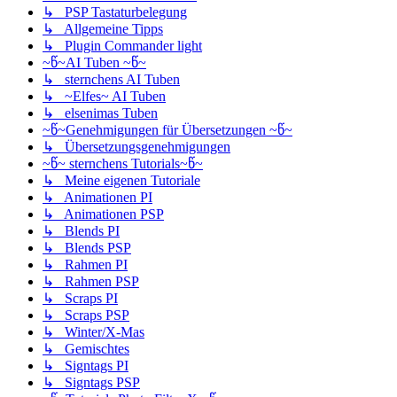
↳ PSP Tastaturbelegung
↳ Allgemeine Tipps
↳ Plugin Commander light
~წ~AI Tuben ~წ~
↳ sternchens AI Tuben
↳ ~Elfes~ AI Tuben
↳ elsenimas Tuben
~წ~Genehmigungen für Übersetzungen ~წ~
↳ Übersetzungsgenehmigungen
~წ~ sternchens Tutorials~წ~
↳ Meine eigenen Tutoriale
↳ Animationen PI
↳ Animationen PSP
↳ Blends PI
↳ Blends PSP
↳ Rahmen PI
↳ Rahmen PSP
↳ Scraps PI
↳ Scraps PSP
↳ Winter/X-Mas
↳ Gemischtes
↳ Signtags PI
↳ Signtags PSP