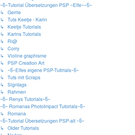
~წ~Tutorial Übersetzungen PSP ~Elfe~~წ~
↳ Gerrie
↳ Tuts Keetje - Karin
↳ Keetje Tutorials
↳ Karins Tutorials
↳ Ri@
↳ Corry
↳ Violine graphisme
↳ PSP Creation Art
↳ ~წ~Elfes eigene PSP-Tutirials~წ~
↳ Tuts mit Scraps
↳ Signtags
↳ Rahmen
~წ~ Renys Tutorials~წ~
~წ~ Romanas PhotoImpact Tutorials~წ~
↳ Romana
~წ~Tutorial Übersetzungen PSP-alt ~წ~
↳ Older Tutorials