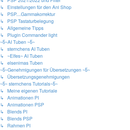
↳ PSP 2021/2022 und Filter
↳ Einstellungen für den Ani Shop
↳ PSP....Gammakorrektur
↳ PSP Tastaturbelegung
↳ Allgemeine Tipps
↳ Plugin Commander light
~წ~AI Tuben ~წ~
↳ sternchens AI Tuben
↳ ~Elfes~ AI Tuben
↳ elsenimas Tuben
~წ~Genehmigungen für Übersetzungen ~წ~
↳ Übersetzungsgenehmigungen
~წ~ sternchens Tutorials~წ~
↳ Meine eigenen Tutoriale
↳ Animationen PI
↳ Animationen PSP
↳ Blends PI
↳ Blends PSP
↳ Rahmen PI