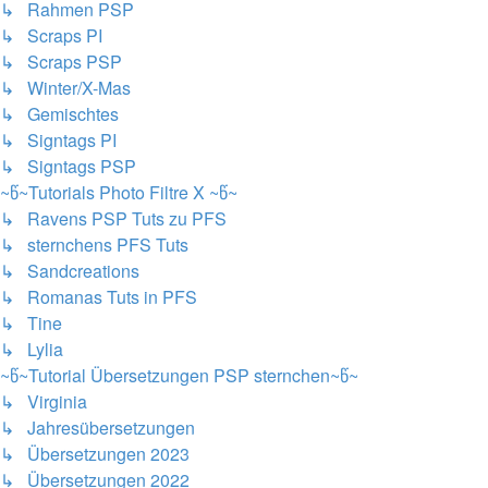
↳ Rahmen PSP
↳ Scraps PI
↳ Scraps PSP
↳ Winter/X-Mas
↳ Gemischtes
↳ Signtags PI
↳ Signtags PSP
~წ~Tutorials Photo Filtre X ~წ~
↳ Ravens PSP Tuts zu PFS
↳ sternchens PFS Tuts
↳ Sandcreations
↳ Romanas Tuts in PFS
↳ Tine
↳ Lylia
~წ~Tutorial Übersetzungen PSP sternchen~წ~
↳ Virginia
↳ Jahresübersetzungen
↳ Übersetzungen 2023
↳ Übersetzungen 2022