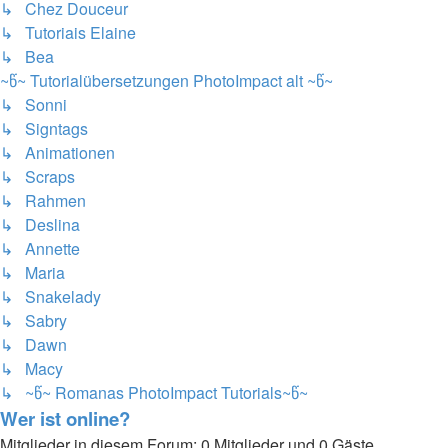
↳ Chez Douceur
↳ Tutoriais Elaine
↳ Bea
~წ~ Tutorialübersetzungen PhotoImpact alt ~წ~
↳ Sonni
↳ Signtags
↳ Animationen
↳ Scraps
↳ Rahmen
↳ Deslina
↳ Annette
↳ Maria
↳ Snakelady
↳ Sabry
↳ Dawn
↳ Macy
↳ ~წ~ Romanas PhotoImpact Tutorials~წ~
Wer ist online?
Mitglieder in diesem Forum: 0 Mitglieder und 0 Gäste