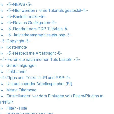
↳ ~წ~NEWS~წ~
↳ ~წ~Hier werden meine Tutorials gestestet~წ~
↳ ~წ~Bastelfunecke~წ~
↳ ~წ~Ravens Grafikgarten~წ~
↳ ~წ~Roadrunners PSP Tutorials~წ~
↳ ~წ~ knirisdreamgraphics-pfs-psp~წ~
~წ~Copyright~წ~
↳ Kostennote
↳ ~წ~Respect the Artist©right~წ~
~წ~ Foren die nach meinen Tuts basteln ~წ~
↳ Genehmigungen
↳ Linkbanner
~წ~Tipps und Tricks für PI und PSP~წ~
↳ Unzureichender Arbeitsspeicher (PI)
↳ Meine Filterseite
↳ Einstellungen vor dem Einfügen von Filtern/Plugins in
PI/PSP
↳ Filter - Hilfe