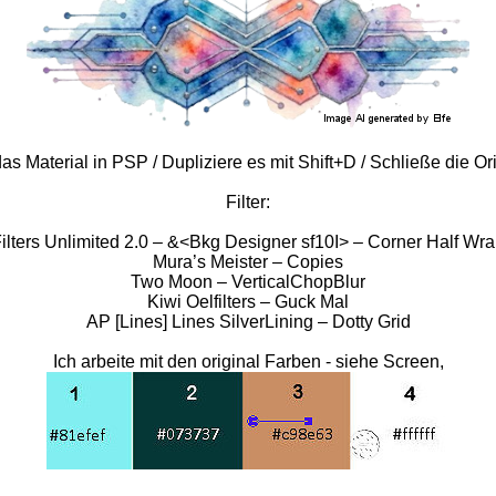
as Material in PSP / Dupliziere es mit Shift+D / Schließe die Or
Filter:
ilters Unlimited 2.0 – &<Bkg Designer sf10I> – Corner Half Wr
Mura’s Meister – Copies
Two Moon – VerticalChopBlur
Kiwi Oelfilters – Guck Mal
AP [Lines] Lines SilverLining – Dotty Grid
Ich arbeite mit den original Farben - siehe Screen,