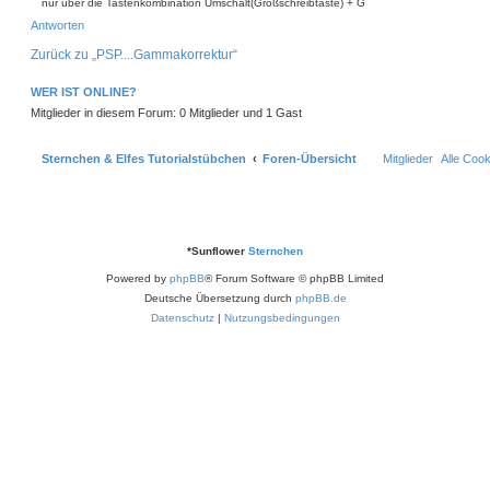
nur über die Tastenkombination Umschalt(Großschreibtaste) + G
n
a
n
N
v
Antworten
g
a
o
c
n
h
Zurück zu „PSP....Gammakorrektur“
s
o
t
b
e
e
WER IST ONLINE?
r
n
n
Mitglieder in diesem Forum: 0 Mitglieder und 1 Gast
c
h
e
n
Sternchen & Elfes Tutorialstübchen
Foren-Übersicht
Mitglieder
Alle Coo
0
6
*
Sunflower
Sternchen
Powered by
phpBB
® Forum Software © phpBB Limited
Deutsche Übersetzung durch
phpBB.de
Datenschutz
|
Nutzungsbedingungen