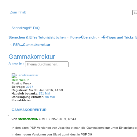
Zum Inhalt
Schnellzugriff
FAQ
Sternchen & Elfes Tutorialstübchen
Foren-Übersicht
~წ~Tipps und Tricks f
PSP....Gammakorrektur
Gammakorrektur
S
E
Antworten
u
r
c
w
h
e
e
i
sternchen06
t
Posting Freak
e
Beiträge:
3037
r
Registriert:
Sa 30. Jan 2016, 14:59
t
Hat sich bedankt:
151 Mal
e
Danksagung erhalten:
56 Mal
S
Kontaktdaten:
K
u
o
c
GAMMAKORREKTUR
n
h
t
e
Z
a
i
B
von
sternchen06
»
Mi 13. Nov 2019, 18:43
k
t
e
t
i
d
i
In den alten PSP Versionen von Jasc findet man die Gammakorrektur unter Einstellunge
e
a
t
r
t
In den neuen Versionen von Ulead zumindest in PSP X9
e
r
e