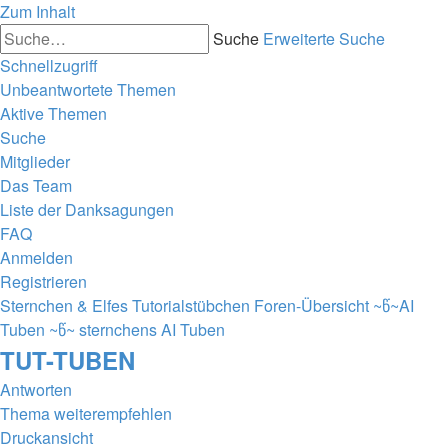
Zum Inhalt
Suche
Erweiterte Suche
Schnellzugriff
Unbeantwortete Themen
Aktive Themen
Suche
Mitglieder
Das Team
Liste der Danksagungen
FAQ
Anmelden
Registrieren
Sternchen & Elfes Tutorialstübchen
Foren-Übersicht
~წ~AI
Tuben ~წ~
sternchens AI Tuben
TUT-TUBEN
Antworten
Thema weiterempfehlen
Druckansicht