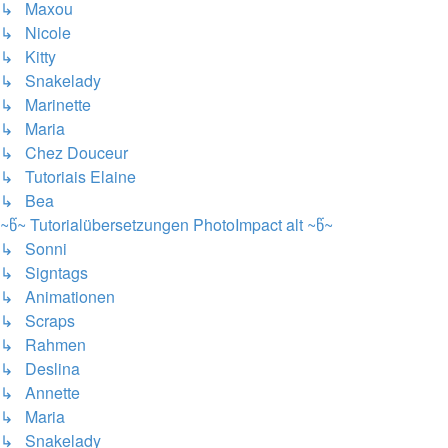
↳ Maxou
↳ Nicole
↳ Kitty
↳ Snakelady
↳ Marinette
↳ Maria
↳ Chez Douceur
↳ Tutoriais Elaine
↳ Bea
~წ~ Tutorialübersetzungen PhotoImpact alt ~წ~
↳ Sonni
↳ Signtags
↳ Animationen
↳ Scraps
↳ Rahmen
↳ Deslina
↳ Annette
↳ Maria
↳ Snakelady