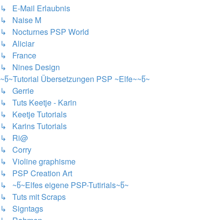
↳ E-Mail Erlaubnis
↳ Naise M
↳ Nocturnes PSP World
↳ Aliciar
↳ France
↳ Nines Design
~წ~Tutorial Übersetzungen PSP ~Elfe~~წ~
↳ Gerrie
↳ Tuts Keetje - Karin
↳ Keetje Tutorials
↳ Karins Tutorials
↳ Ri@
↳ Corry
↳ Violine graphisme
↳ PSP Creation Art
↳ ~წ~Elfes eigene PSP-Tutirials~წ~
↳ Tuts mit Scraps
↳ Signtags