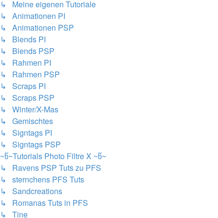
↳ Meine eigenen Tutoriale
↳ Animationen PI
↳ Animationen PSP
↳ Blends PI
↳ Blends PSP
↳ Rahmen PI
↳ Rahmen PSP
↳ Scraps PI
↳ Scraps PSP
↳ Winter/X-Mas
↳ Gemischtes
↳ Signtags PI
↳ Signtags PSP
~წ~Tutorials Photo Filtre X ~წ~
↳ Ravens PSP Tuts zu PFS
↳ sternchens PFS Tuts
↳ Sandcreations
↳ Romanas Tuts in PFS
↳ Tine