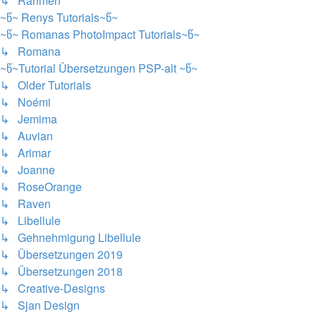
↳ Rahmen
~წ~ Renys Tutorials~წ~
~წ~ Romanas PhotoImpact Tutorials~წ~
↳ Romana
~წ~Tutorial Übersetzungen PSP-alt ~წ~
↳ Older Tutorials
↳ Noémi
↳ Jemima
↳ Auvian
↳ Arimar
↳ Joanne
↳ RoseOrange
↳ Raven
↳ Libellule
↳ Gehnehmigung Libellule
↳ Übersetzungen 2019
↳ Übersetzungen 2018
↳ Creative-Designs
↳ Sjan Design