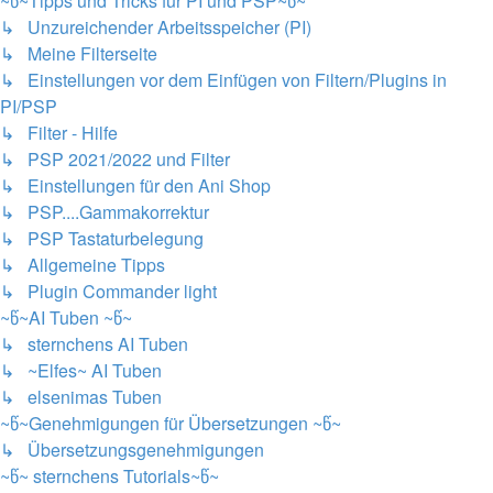
~წ~Tipps und Tricks für PI und PSP~წ~
↳ Unzureichender Arbeitsspeicher (PI)
↳ Meine Filterseite
↳ Einstellungen vor dem Einfügen von Filtern/Plugins in
PI/PSP
↳ Filter - Hilfe
↳ PSP 2021/2022 und Filter
↳ Einstellungen für den Ani Shop
↳ PSP....Gammakorrektur
↳ PSP Tastaturbelegung
↳ Allgemeine Tipps
↳ Plugin Commander light
~წ~AI Tuben ~წ~
↳ sternchens AI Tuben
↳ ~Elfes~ AI Tuben
↳ elsenimas Tuben
~წ~Genehmigungen für Übersetzungen ~წ~
↳ Übersetzungsgenehmigungen
~წ~ sternchens Tutorials~წ~