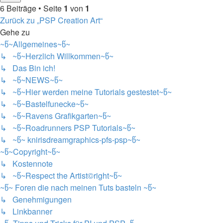
6 Beiträge • Seite
1
von
1
Zurück zu „PSP Creation Art“
Gehe zu
~წ~Allgemeines~წ~
↳ ~წ~Herzlich Willkommen~წ~
↳ Das Bin ich!
↳ ~წ~NEWS~წ~
↳ ~წ~Hier werden meine Tutorials gestestet~წ~
↳ ~წ~Bastelfunecke~წ~
↳ ~წ~Ravens Grafikgarten~წ~
↳ ~წ~Roadrunners PSP Tutorials~წ~
↳ ~წ~ knirisdreamgraphics-pfs-psp~წ~
~წ~Copyright~წ~
↳ Kostennote
↳ ~წ~Respect the Artist©right~წ~
~წ~ Foren die nach meinen Tuts basteln ~წ~
↳ Genehmigungen
↳ Linkbanner