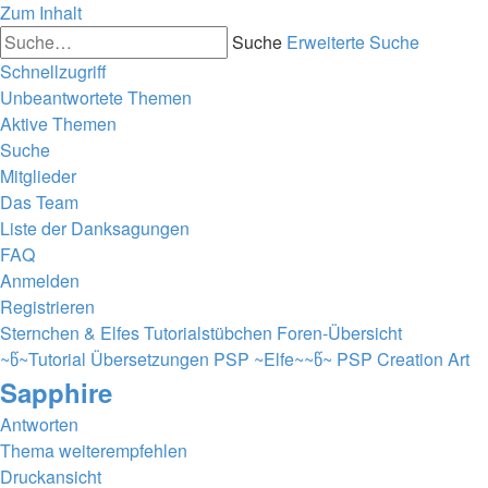
Zum Inhalt
Suche
Erweiterte Suche
Schnellzugriff
Unbeantwortete Themen
Aktive Themen
Suche
Mitglieder
Das Team
Liste der Danksagungen
FAQ
Anmelden
Registrieren
Sternchen & Elfes Tutorialstübchen
Foren-Übersicht
~წ~Tutorial Übersetzungen PSP ~Elfe~~წ~
PSP Creation Art
Sapphire
Antworten
Thema weiterempfehlen
Druckansicht