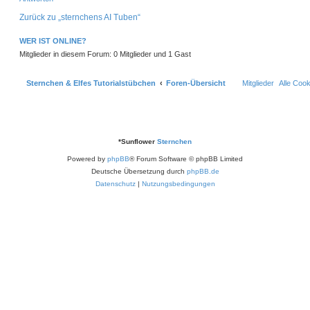
c
h
Zurück zu „sternchens AI Tuben“
o
b
e
WER IST ONLINE?
n
Mitglieder in diesem Forum: 0 Mitglieder und 1 Gast
Sternchen & Elfes Tutorialstübchen
Foren-Übersicht
Mitglieder
Alle Coo
*
Sunflower
Sternchen
Powered by
phpBB
® Forum Software © phpBB Limited
Deutsche Übersetzung durch
phpBB.de
Datenschutz
|
Nutzungsbedingungen