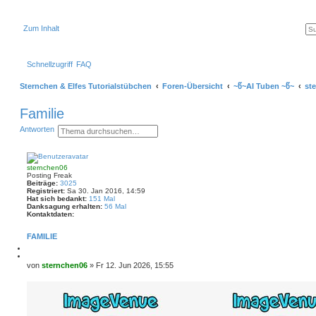
Zum Inhalt
Schnellzugriff
FAQ
Sternchen & Elfes Tutorialstübchen
Foren-Übersicht
~წ~AI Tuben ~წ~
st
Familie
S
E
Antworten
u
r
c
w
h
e
e
i
sternchen06
t
Posting Freak
e
Beiträge:
3025
r
Registriert:
Sa 30. Jan 2016, 14:59
t
Hat sich bedankt:
151 Mal
e
Danksagung erhalten:
56 Mal
S
Kontaktdaten:
K
u
o
c
FAMILIE
n
h
t
e
M
a
e
Z
k
l
i
B
von
sternchen06
»
Fr 12. Jun 2026, 15:55
t
d
t
e
d
e
i
a
i
n
e
t
t
r
e
e
r
n
n
a
v