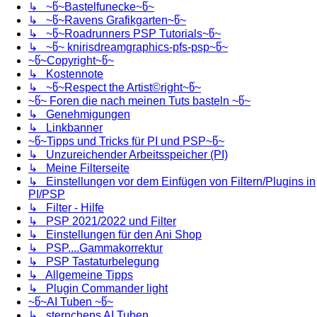
↳ ~წ~Bastelfunecke~წ~
↳ ~წ~Ravens Grafikgarten~წ~
↳ ~წ~Roadrunners PSP Tutorials~წ~
↳ ~წ~ knirisdreamgraphics-pfs-psp~წ~
~წ~Copyright~წ~
↳ Kostennote
↳ ~წ~Respect the Artist©right~წ~
~წ~ Foren die nach meinen Tuts basteln ~წ~
↳ Genehmigungen
↳ Linkbanner
~წ~Tipps und Tricks für PI und PSP~წ~
↳ Unzureichender Arbeitsspeicher (PI)
↳ Meine Filterseite
↳ Einstellungen vor dem Einfügen von Filtern/Plugins in
PI/PSP
↳ Filter - Hilfe
↳ PSP 2021/2022 und Filter
↳ Einstellungen für den Ani Shop
↳ PSP....Gammakorrektur
↳ PSP Tastaturbelegung
↳ Allgemeine Tipps
↳ Plugin Commander light
~წ~AI Tuben ~წ~
↳ sternchens AI Tuben