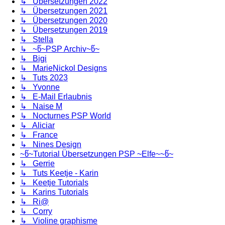
↳ Übersetzungen 2022
↳ Übersetzungen 2021
↳ Übersetzungen 2020
↳ Übersetzungen 2019
↳ Stella
↳ ~წ~PSP Archiv~წ~
↳ Bigi
↳ MarieNickol Designs
↳ Tuts 2023
↳ Yvonne
↳ E-Mail Erlaubnis
↳ Naise M
↳ Nocturnes PSP World
↳ Aliciar
↳ France
↳ Nines Design
~წ~Tutorial Übersetzungen PSP ~Elfe~~წ~
↳ Gerrie
↳ Tuts Keetje - Karin
↳ Keetje Tutorials
↳ Karins Tutorials
↳ Ri@
↳ Corry
↳ Violine graphisme