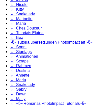
↳ Nicole
↳ Kitty
↳ Snakelady
↳ Marinette
↳ Maria
↳ Chez Douceur
↳ Tutoriais Elaine
↳ Bea
~წ~ Tutorialübersetzungen PhotoImpact alt ~წ~
↳ Sonni
↳ Signtags
↳ Animationen
↳ Scraps
↳ Rahmen
↳ Deslina
↳ Annette
↳ Maria
↳ Snakelady
↳ Sabry
↳ Dawn
↳ Macy
↳ ~წ~ Romanas PhotoImpact Tutorials~წ~