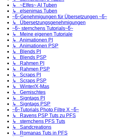
↳ ~Elfes~ AI Tuben
↳ elsenimas Tuben
~წ~Genehmigungen für Übersetzungen ~წ~
↳ Übersetzungsgenehmigungen
~წ~ sternchens Tutorials~წ~
↳ Meine eigenen Tutoriale
↳ Animationen PI
↳ Animationen PSP
↳ Blends PI
↳ Blends PSP
↳ Rahmen PI
↳ Rahmen PSP
↳ Scraps PI
↳ Scraps PSP
↳ Winter/X-Mas
↳ Gemischtes
↳ Signtags PI
↳ Signtags PSP
~წ~Tutorials Photo Filtre X ~წ~
↳ Ravens PSP Tuts zu PFS
↳ sternchens PFS Tuts
↳ Sandcreations
↳ Romanas Tuts in PFS