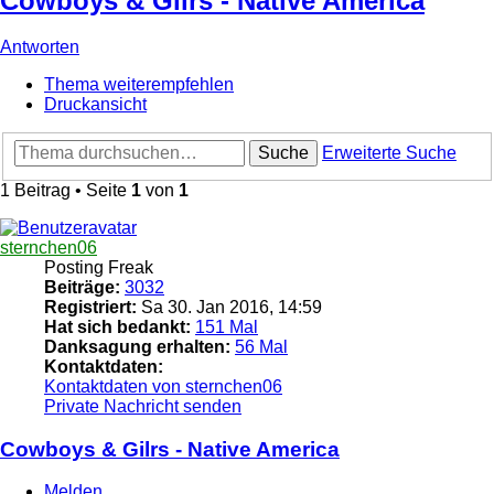
Cowboys & Gilrs - Native America
Antworten
Thema weiterempfehlen
Druckansicht
Suche
Erweiterte Suche
1 Beitrag • Seite
1
von
1
sternchen06
Posting Freak
Beiträge:
3032
Registriert:
Sa 30. Jan 2016, 14:59
Hat sich bedankt:
151 Mal
Danksagung erhalten:
56 Mal
Kontaktdaten:
Kontaktdaten von sternchen06
Private Nachricht senden
Cowboys & Gilrs - Native America
Melden