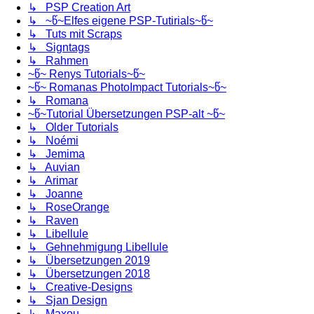
↳ PSP Creation Art
↳ ~წ~Elfes eigene PSP-Tutirials~წ~
↳ Tuts mit Scraps
↳ Signtags
↳ Rahmen
~წ~ Renys Tutorials~წ~
~წ~ Romanas PhotoImpact Tutorials~წ~
↳ Romana
~წ~Tutorial Übersetzungen PSP-alt ~წ~
↳ Older Tutorials
↳ Noémi
↳ Jemima
↳ Auvian
↳ Arimar
↳ Joanne
↳ RoseOrange
↳ Raven
↳ Libellule
↳ Gehnehmigung Libellule
↳ Übersetzungen 2019
↳ Übersetzungen 2018
↳ Creative-Designs
↳ Sjan Design
↳ Maxou