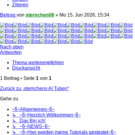
Zitieren
Beitrag
von
sternchen06
»
Mo 15. Jun 2026, 15:34
Nach oben
Antworten
Thema weiterempfehlen
Druckansicht
1 Beitrag • Seite
1
von
1
Zurück zu „sternchens AI Tuben“
Gehe zu
~წ~Allgemeines~წ~
↳ ~წ~Herzlich Willkommen~წ~
↳ Das Bin ich!
↳ ~წ~NEWS~წ~
↳ ~წ~Hier werden meine Tutorials gestestet~წ~